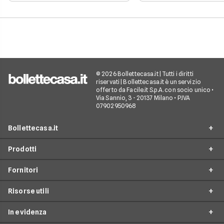
sostenibilità.
© 2026 Bollettecasa.it | Tutti i diritti
riservati | Bollettecasa.it è un servizio
offerto da Facile.it S.p.A. con socio unico •
Via Sannio, 3 - 20137 Milano • P.IVA
07902950968
Bollettecasa.it
Prodotti
Chi siamo
Fornitori
Contatti
Offerte Luce e Gas
Servizio clienti
Risorse utili
Offerte Internet Casa
Fornitori Gas e Luce
Reclami
Offerte Telefonia mobile
In evidenza
Provider Internet
Guide al risparmio energetico
Offerte Streaming e Pay-TV