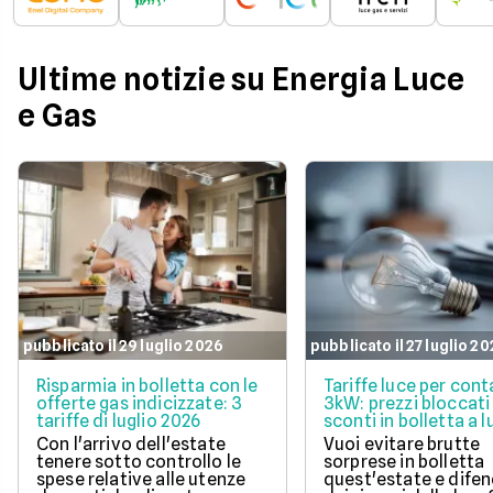
Ultime notizie su Energia Luce
e Gas
pubblicato il 29 luglio 2026
pubblicato il 27 luglio 2
Risparmia in bolletta con le
Tariffe luce per cont
offerte gas indicizzate: 3
3kW: prezzi bloccati
tariffe di luglio 2026
sconti in bolletta a l
2026
Con l'arrivo dell'estate
Vuoi evitare brutte
tenere sotto controllo le
sorprese in bolletta
spese relative alle utenze
quest'estate e difen