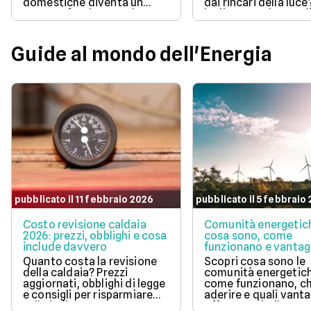
domestiche diventa un
dai rincari della luce
aspetto fondamentale per
luglio 2026 ci sono d
la pianificazione del bilancio
offerte con prezzo
familiare. Scegliere una
bloccato per un anno
soluzione a prezzo variabile
aiutano a tenere so
Guide al mondo dell'Energia
consente di agganciare la
controllo le spese di
propria bolletta
Scopri la soluzione p
all'andamento aggiornato
conveniente per te t
del mercato dell'energia
quelle proposte da E
naturale.
Illumia e Ajò Energia
risparmiare fin da su
pubblicato il 11 febbraio 2026
pubblicato il 5 febbraio
Costo revisione caldaia
Comunità energetic
2026: prezzi, obblighi e cosa
cosa sono, come
include davvero
funzionano e vantag
Quanto costa la revisione
Scopri cosa sono le
della caldaia? Prezzi
comunità energetic
aggiornati, obblighi di legge
come funzionano, ch
e consigli per risparmiare
aderire e quali vanta
sulla bolletta gas.
offrono su bolletta 