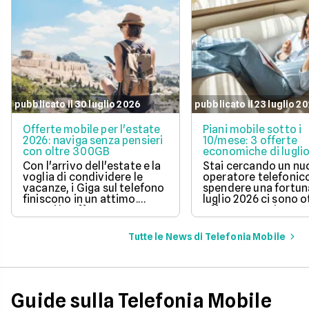
pubblicato il 30 luglio 2026
pubblicato il 23 luglio 2
Offerte mobile per l'estate
Piani mobile sotto i
2026: naviga senza pensieri
10/mese: 3 offerte
con oltre 300GB
economiche di lugli
Con l'arrivo dell'estate e la
Stai cercando un n
voglia di condividere le
operatore telefonic
vacanze, i Giga sul telefono
spendere una fortun
finiscono in un attimo.
luglio 2026 ci sono 
Scopri le offerte
offerte sotto i 10 eur
telefoniche di luglio 2026
mese che includono
per navigare veloci in 5G
tantissimi Giga e la 
Tutte le News di Telefonia Mobile
con tantissimi Giga e
connessione 5G.
risparmiare sul tuo
abbonamento.
Guide sulla Telefonia Mobile