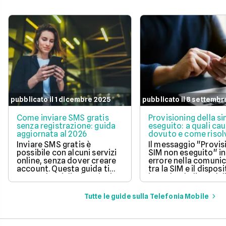
pubblicato il 1 dicembre 2025
pubblicato il 8 settembr
Come inviare SMS gratis
Provisioning della s
senza registrazione: guida
eseguito: a quali cau
aggiornata al 2026
dovuto e come risol
questo errore
Inviare SMS gratis è
Il messaggio "Provis
possibile con alcuni servizi
SIM non eseguito" in
online, senza dover creare
errore nella comuni
account. Questa guida ti
tra la SIM e il disposi
mostra le migliori opzioni
impedendo l'uso dell
per inviare messaggi senza
mobile.
spese aggiuntive.
Tutte le guide sulla Telefonia Mobile