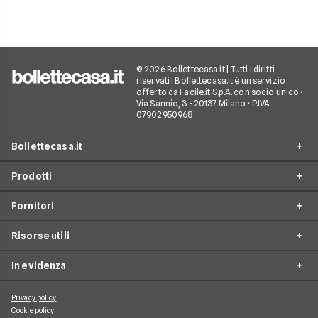
© 2026 Bollettecasa.it | Tutti i diritti
riservati | Bollettecasa.it è un servizio
offerto da Facile.it S.p.A. con socio unico •
Via Sannio, 3 - 20137 Milano • P.IVA
07902950968
Bollettecasa.it
Prodotti
Chi siamo
Fornitori
Contatti
Offerte Luce e Gas
Servizio clienti
Risorse utili
Offerte Internet Casa
Fornitori Gas e Luce
Reclami
Offerte Telefonia mobile
In evidenza
Provider Internet
Guide al risparmio energetico
Offerte Streaming e Pay-TV
Operatori telefonici
Guide internet casa
Privacy policy
Aggiornamenti su Luce e Gas
Cookie policy
Piattaforme Streaming e Pay-TV