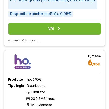
1° mese gratis per clienti iliad, Poste e Coop
Disponibile anche in eSIM a 0,05€
VAI
Annuncio Pubblicitario
€/mese
6
,95€
Prodotto
ho. 6,95€
Tipologia
Ricaricabile
illimitate
200 SMS/mese
150 Gb/mese