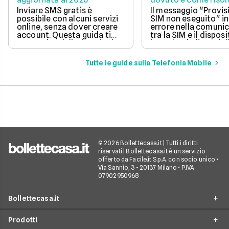
questo errore
Inviare SMS gratis è
Il messaggio "Provis
possibile con alcuni servizi
SIM non eseguito" in
online, senza dover creare
errore nella comuni
account. Questa guida ti
tra la SIM e il disposi
mostra le migliori opzioni
impedendo l'uso dell
per inviare messaggi senza
mobile.
spese aggiuntive.
Tutte le guide sulla Telefonia Mobile
© 2026 Bollettecasa.it | Tutti i diritti
riservati | Bollettecasa.it è un servizio
offerto da Facile.it S.p.A. con socio unico •
Via Sannio, 3 - 20137 Milano • P.IVA
07902950968
Bollettecasa.it
Prodotti
Chi siamo