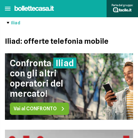
Parte del gruppo:
Iliad
Iliad: offerte telefonia mobile
Confronta
Iliad
con gli altri
operatori del
mercato!
Vai al CONFRONTO