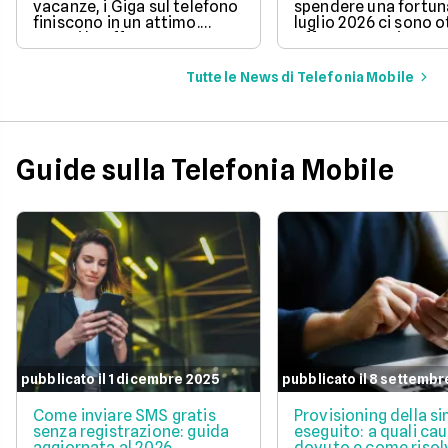
vacanze, i Giga sul telefono
spendere una fortun
finiscono in un attimo.
luglio 2026 ci sono 
Scopri le offerte
offerte sotto i 10 eur
telefoniche di luglio 2026
mese che includono
per navigare veloci in 5G
tantissimi Giga e la 
Tutte le News di Telefonia Mobile
con tantissimi Giga e
connessione 5G.
risparmiare sul tuo
abbonamento.
Guide sulla Telefonia Mobile
pubblicato il 1 dicembre 2025
pubblicato il 8 settembr
Come inviare SMS gratis
Provisioning della s
senza registrazione: guida
eseguito: a quali cau
aggiornata al 2026
dovuto e come risol