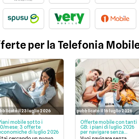
fferte per la Telefonia Mobil
bblicato il 23 luglio 2026
pubblicato il 16 luglio 2026
Piani mobile sotto i
Offerte mobile con tanti
10/mese: 3 offerte
GB: i piani di luglio 2026
economiche di luglio 2026
per navigare senza
pensieri
Stai cercando un nuovo
Vuoi navigare senza