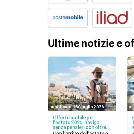
Ultime notizie e o
pubblicato il 30 luglio 2026
pu
Offerte mobile per
l'estate 2026: naviga
senza pensieri con oltre
300GB
Con l'arrivo dell'estate e