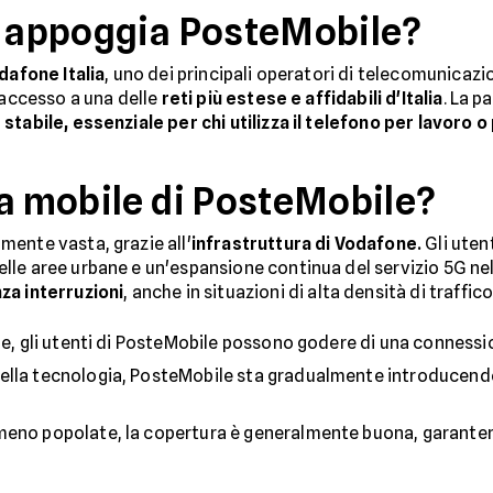
i appoggia PosteMobile?
dafone Italia
, uno dei principali operatori di telecomunicaz
'accesso a una delle
reti più estese e affidabili d'Italia
. La 
tabile, essenziale per chi utilizza il telefono per lavoro o
ra mobile di PosteMobile?
ente vasta, grazie all'
infrastruttura di Vodafone.
Gli uten
lle aree urbane e un'espansione continua del servizio 5G nel
za interruzioni
, anche in situazioni di alta densità di traffico
ne, gli utenti di PosteMobile possono godere di una connessio
della tecnologia, PosteMobile sta gradualmente introducendo 
e meno popolate, la copertura è generalmente buona, garant