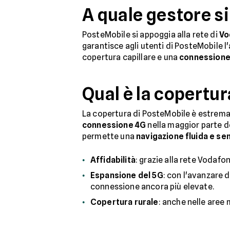
A quale gestore s
PosteMobile si appoggia alla rete di
Vo
garantisce agli utenti di PosteMobile l
copertura capillare e una
connessione s
Qual è la copertu
La copertura di PosteMobile è estremam
connessione 4G
nella maggior parte de
permette una
navigazione fluida e sen
Affidabilità
: grazie alla rete Vodafo
Espansione del 5G
: con l'avanzare 
connessione ancora più elevate.
Copertura rurale
: anche nelle are