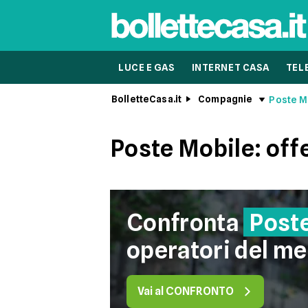
LUCE E GAS
INTERNET CASA
TEL
BolletteCasa.it
Compagnie
Poste M
Poste Mobile: off
Confronta
Post
operatori del me
Vai al CONFRONTO