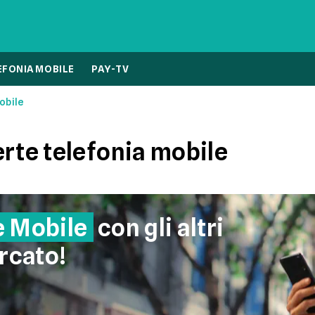
EFONIA MOBILE
PAY-TV
obile
erte telefonia mobile
e Mobile
con gli altri
rcato!