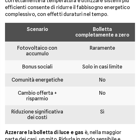
correttamente la temperatura e utilizzare sistemi più
efficienti consente di ridurre il fabbisogno energetico
complessivo, con effetti duraturi nel tempo.
Scenario
Bolletta
completamente a zero
Fotovoltaico con
Raramente
accumulo
Bonus sociali
Solo in casi limite
Comunità energetiche
No
Cambio offerta +
No
risparmio
Riduzione significativa
Sì
dei costi
Azzerare la bolletta di luce e gas
è, nella maggior
parte dei casi, un mito. Ridurla in modo sensibile e