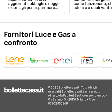
aggiornati, obblighi di legge
come funzionano, ch
e consigli per risparmiare
aderire e quali vanta
sulla bolletta gas.
offrono su bolletta 
sostenibilità.
Fornitori Luce e Gas a
confronto
© 2026 Bollettecasa.it | Tutti i diritti
riservati | Bollettecasa.it è un servizio
offerto da Facile.it S.p.A. con socio unico •
Via Sannio, 3 - 20137 Milano • P.IVA
07902950968