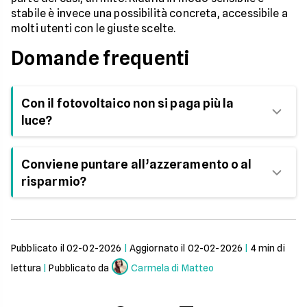
stabile è invece una possibilità concreta, accessibile a
molti utenti con le giuste scelte.
Domande frequenti
Con il fotovoltaico non si paga più la
luce?
Il fotovoltaico riduce fortemente la spesa, ma
Conviene puntare all’azzeramento o al
restano costi fissi e possibili prelievi dalla rete.
risparmio?
Dal punto di vista economico e pratico, il risparmio
strutturale è un obiettivo più realistico e
sostenibile.
Pubblicato il
02-02-2026
|
Aggiornato il
02-02-2026
|
4
min di
lettura
|
Pubblicato da
Carmela di Matteo