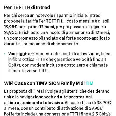
Per TE FTTH di Intred
Per chi cerca un notevole risparmio iniziale, Intred
propone la tariffa Per TE FTTH. Il costo mensile è di soli
19,95€ per i primi 12 mesi
, per poi passare a regime a
29,95€. È richiesto un vincolo di permanenza di 12 mesi,
un compromesso bilanciato dal forte sconto applicato
durante il primo anno di abbonamento.
Vantaggi
: azzeramento dei costi di attivazione, linea
in fibra ottica FTTH che garantisce velocità fino a 1
Gbit/s, con modem incluso a costo zero e chiamate
illimitate verso tutti.
WiFi Casa con TIMVISION Family M di
TIM
La proposta di TIM si rivolge agli utenti che desiderano
unire la navigazione web ad alte prestazioni
all'intrattenimento televisivo
. Al costo fisso di 33,90€
al mese, con un contributo di attivazione di 39,90€,
l'offerta include una connessione FTTH fino a 2,5 Gbit/s