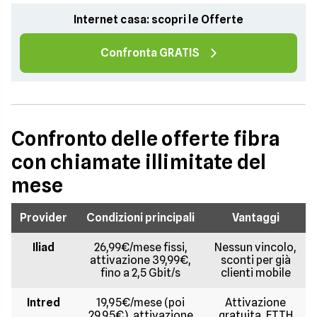
Internet casa: scopri le Offerte
Confronta GRATIS
Confronto delle offerte fibra
con chiamate illimitate del
mese
Provider
Condizioni principali
Vantaggi
Iliad
26,99€/mese fissi,
Nessun vincolo,
attivazione 39,99€,
sconti per già
fino a 2,5 Gbit/s
clienti mobile
Intred
19,95€/mese (poi
Attivazione
29,95€), attivazione
gratuita, FTTH