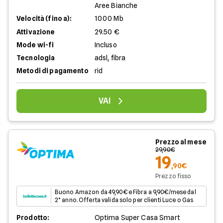
Aree Bianche
Velocità (fino a):
1000 Mb
Attivazione
29.50 €
Mode wi-fi
Incluso
Tecnologia
adsl, fibra
Metodi di pagamento
rid
VAI
Prezzo al mese
29,90€
19
,90€
Prezzo fisso
Buono Amazon da 49,90€ e Fibra a 9,90€/mese dal
2° anno. Offerta valida solo per clienti Luce o Gas
Prodotto:
Optima Super Casa Smart