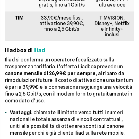
gratis, fino a 1 Gbit/s
ultraveloce
TIM
33,90€/mese fissi,
TIMVISION,
attivazione 39,90€,
Disney+, Netflix
fino a 2,5 Gbit/s
e Infinity+
inclusi
Iliadbox di
Iliad
Iliad si conferma un operatore focalizzato sulla
trasparenza tariffaria. L'offerta Iliadbox prevede un
canone mensile di 26,99€ per sempre
, al riparo da
rimodulazioni future. Il costo di attivazione una tantum
è pari a 39,99€ e la connessione raggiunge una velocità
fino a 2,5 Gbit/s, con il modem fornito gratuitamente in
comodato d'uso.
Vantaggi
: chiamate illimitate verso tutti i numeri
nazionali e totale assenza di vincoli contrattuali,
uniti alla possibilità di ottenere sconti sul canone
mensile per chi è già cliente Iliad sulla rete mobile.