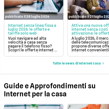
pubblicato il 28 luglio 2026
pubblicato il 21 luglio 2
Internet senza linea fissa a
Attiva una nuova of
luglio 2026: le offerte e
internet senza costi 
tariffe solo web
attivazione: le offer
luglio 2026
Vuoi navigare ad alta
A luglio 2026, il mer
velocità a casa senza
delle telecomunicaz
pagare il telefono fisso?
propone diverse off
Scopri le offerte internet di
internet convenient
luglio 2026, confrontando
includono l'attivazi
prezzi, velocità e costi di
gratuita.
attivazione per trovare
Tutte le news di Internet casa
quella perfetta per te.
Guide e Approfondimenti su
Internet per la casa