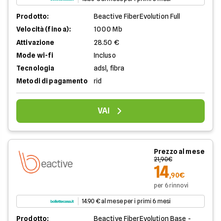
Prodotto:
Beactive FiberEvolution Full
Velocità (fino a):
1000 Mb
Attivazione
28.50 €
Mode wi-fi
Incluso
Tecnologia
adsl, fibra
Metodi di pagamento
rid
VAI
Prezzo al mese
21,90€
14
,90€
per 6 rinnovi
14.90 € al mese per i primi 6 mesi
Prodotto:
Beactive FiberEvolution Base -