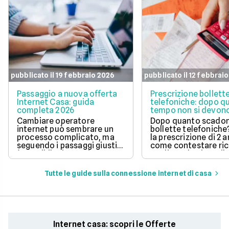
pubblicato il 19 febbraio 2026
pubblicato il 12 febbrai
Passaggio a nuova offerta
Prescrizione bollett
Internet Casa: guida
telefoniche: dopo q
completa 2026
tempo non si devono
pagare?
Cambiare operatore
Dopo quanto scadon
internet può sembrare un
bollette telefoniche
processo complicato, ma
la prescrizione di 2 a
seguendo i passaggi giusti,
come contestare ric
è possibile risparmiare
tardive ed evitare il
notevolmente sulla linea
pagamento di fattur
telefonica e godere di un
vecchie.
Tutte le guide sulla connessione internet di casa
servizio migliore. In questo
articolo, ti spieghiamo la
procedura da seguire.
Internet casa: scopri le Offerte