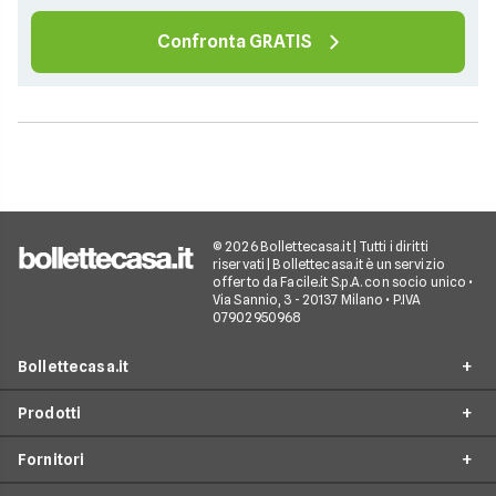
Confronta GRATIS
© 2026 Bollettecasa.it | Tutti i diritti
riservati | Bollettecasa.it è un servizio
offerto da Facile.it S.p.A. con socio unico •
Via Sannio, 3 - 20137 Milano • P.IVA
07902950968
Bollettecasa.it
Prodotti
Chi siamo
Fornitori
Contatti
Offerte Luce e Gas