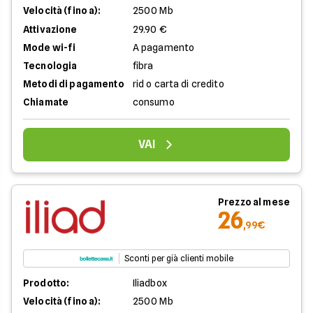
Velocità (fino a):
2500 Mb
Attivazione
29.90 €
Mode wi-fi
A pagamento
Tecnologia
fibra
Metodi di pagamento
rid o carta di credito
Chiamate
consumo
VAI
Prezzo al mese
26
,99€
Sconti per già clienti mobile
Prodotto:
Iliadbox
Velocità (fino a):
2500 Mb