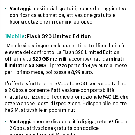
Vantaggi:
mesi iniziali gratuiti, bonus dati aggiuntivo
con ricarica automatica, attivazione gratuita e
buona dotazione in roaming europeo.
1Mobile
: Flash 320 Limited Edition
1Mobile si distingue per la quantità di traffico dati più
elevata del confronto. La Flash 320 Limited Edition
offre infatti
320 GB mensili
, accompagnati da
minuti
illimitati
e
60 SMS
. Il prezzo parte da 4,99 euro al mese
per il primo mese, poi passa a 8,99 euro.
L’offerta sfrutta la rete Vodafone 5G con velocità fino
a 2 Gbps e consente l’attivazione con portabilità
gratuita utilizzando il codice promozionale FACILE, che
azzera anche i costi di spedizione. È disponibile inoltre
l’eSIM, attivabile in pochi minuti.
Vantaggi:
enorme disponibilità di giga, rete 5G fino a
2 Gbps, attivazione gratuita con codice
promozionale ed eSIM rapida.