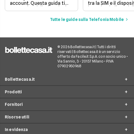
account. Questa guida ti
tra la SIM e il disposi
mostra le migliori opzioni
impedendo l'uso dell
per inviare messaggi senza
mobile.
spese aggiuntive.
Tutte le guide sulla Telefonia Mobile
© 2026 Bollettecasa.it | Tutti i diritti
riservati | Bollettecasa.it è un servizio
offerto da Facile.it S.p.A. con socio unico •
Via Sannio, 3 - 20137 Milano • P.IVA
07902950968
Bollettecasa.it
Prodotti
Chi siamo
Fornitori
Contatti
Offerte Luce e Gas
Servizio clienti
Risorse utili
Offerte Internet Casa
Fornitori Gas e Luce
Reclami
Offerte Telefonia mobile
In evidenza
Provider Internet
Guide al risparmio energetico