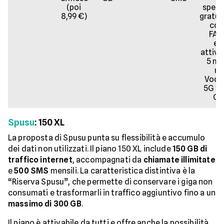
(poi
spedi
8,99 €)
gratui
cod
FAC
eS
attivab
5 min
re
Voda
5G fin
Gb
Spusu
: 150 XL
La proposta di Spusu punta su flessibilità e accumulo
dei dati non utilizzati. Il piano 150 XL include
150 GB di
traffico internet
, accompagnati da
chiamate illimitate
e
500 SMS
mensili. La caratteristica distintiva è la
“Riserva Spusu”, che permette di conservare i giga non
consumati e trasformarli in traffico aggiuntivo fino a un
massimo di 300 GB
.
Il piano è attivabile da tutti e offre anche la possibilità