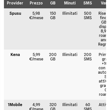
Provider
Prezzo
GB
Minuti
SMS
Vant
Spusu
5,98
150
Illimitati
500
Riserv
€/mese
GB
SMS
fino 
GB, 
dispon
8,91 
roami
anch
Regno
Kena
5,99
200
Illimitati
200
Primi 
€/mese
GB
SMS
gratu
+10
con ri
autom
SI
attiv
gratui
GB
roami
1Mobile
4,99
320
Illimitati
60
Attiv
€/mese
GB
SMS