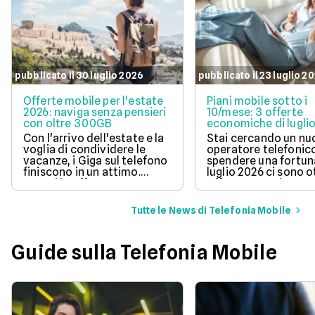
pubblicato il 30 luglio 2026
pubblicato il 23 luglio 2
Offerte mobile per l'estate
Piani mobile sotto i
2026: naviga senza pensieri
10/mese: 3 offerte
con oltre 300GB
economiche di lugli
Con l'arrivo dell'estate e la
Stai cercando un n
voglia di condividere le
operatore telefonic
vacanze, i Giga sul telefono
spendere una fortun
finiscono in un attimo.
luglio 2026 ci sono 
Scopri le offerte
offerte sotto i 10 eur
telefoniche di luglio 2026
mese che includono
per navigare veloci in 5G
tantissimi Giga e la 
Tutte le News di Telefonia Mobile
con tantissimi Giga e
connessione 5G.
risparmiare sul tuo
abbonamento.
Guide sulla Telefonia Mobile