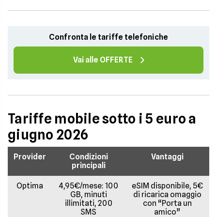
Confronta le tariffe telefoniche
Vai alle OFFERTE
Tariffe mobile sotto i 5 euro a
giugno 2026
Provider
Condizioni
Vantaggi
principali
Optima
4,95€/mese: 100
eSIM disponibile, 5€
GB, minuti
di ricarica omaggio
illimitati, 200
con “Porta un
SMS
amico”