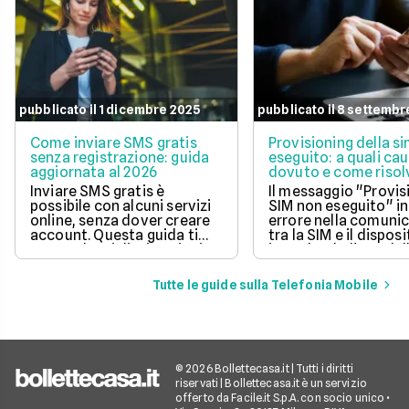
pubblicato il 1 dicembre 2025
pubblicato il 8 settembr
Come inviare SMS gratis
Provisioning della s
senza registrazione: guida
eseguito: a quali cau
aggiornata al 2026
dovuto e come risol
questo errore
Inviare SMS gratis è
Il messaggio "Provis
possibile con alcuni servizi
SIM non eseguito" in
online, senza dover creare
errore nella comuni
account. Questa guida ti
tra la SIM e il disposi
mostra le migliori opzioni
impedendo l'uso dell
per inviare messaggi senza
mobile.
spese aggiuntive.
Tutte le guide sulla Telefonia Mobile
© 2026 Bollettecasa.it | Tutti i diritti
riservati | Bollettecasa.it è un servizio
offerto da Facile.it S.p.A. con socio unico •