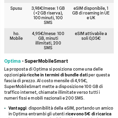
Spusu
3,98€/mese: 1 GB
eSIM disponibile, 1
(+2 GB riserva),
GB di roaming in UE
100 minuti, 100
e UK
SMS
ho.
4,95€/mese: 100
eSIM attivabile a
Mobile
GB, minuti
soli 0,05€
illimitati, 200
SMS
Optima
- SuperMobileSmart
La proposta di Optima si posiziona come una delle
opzioni
più ricche in termini di bundle dati
per questa
fascia di prezzo. Al costo mensile di 4,95€,
SuperMobileSmart mette a disposizione 100 GB di
traffico internet, chiamate illimitate verso tutti i
numeri fissi e mobili nazionali e 200 SMS.
Vantaggi
: disponibilità della eSIM, portando un amico
in Optima entrambi gli utenti
ricevono 5€ di ricarica