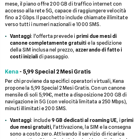
mese, il piano offre 200 GB di traffico internet con
accesso alla rete 5G, capace di raggiungere velocità
fino a 2 Gbps. Il pacchetto include chiamate illimitate
verso tutti i numeri nazionali e 1000 SMS.
Vantaggi
: l'offerta prevede i
primi due mesi di
canone completamente gratuiti
e la spedizione
della SIM inclusa nel prezzo,
azzerando di fatto i
costi iniziali
di passaggio.
Kena
- 5,99 Special 2 Mesi Gratis
Per chi proviene da specifici operatori virtuali, Kena
propone la 5,99 Special 2 Mesi Gratis. Con un canone
mensile di soli 5,99€, mette a disposizione 200 GB di
navigazione in 5G (con velocità limitata a 250 Mbps),
minuti illimitati e 200 SMS.
Vantaggi
: include
9 GB dedicati al roaming UE
, i
primi
due mesi gratuiti
, l'attivazione, la SIM e la consegna
sono a costo zero. Attivando il servizio di ricarica