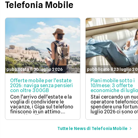
Telefonia Mobile
pubblicato il 30 luglio 2026
pubblicato il 23 luglio 2
Offerte mobile per l'estate
Piani mobile sotto i
2026: naviga senza pensieri
10/mese: 3 offerte
con oltre 300GB
economiche di lugli
Con l'arrivo dell'estate e la
Stai cercando un n
voglia di condividere le
operatore telefonic
vacanze, i Giga sul telefono
spendere una fortun
finiscono in un attimo.
luglio 2026 ci sono 
Scopri le offerte
offerte sotto i 10 eur
telefoniche di luglio 2026
mese che includono
per navigare veloci in 5G
tantissimi Giga e la 
Tutte le News di Telefonia Mobile
con tantissimi Giga e
connessione 5G.
risparmiare sul tuo