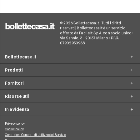
© 2026 Bollettecasa.it | Tutti i diritti
riservati | Bollettecasa.it è un servizio
offerto da Facile.it S.p.A. con socio unico •
Via Sannio, 3 - 20137 Milano • P.IVA
07902950968
Bollettecasa.it
Prodotti
Chi siamo
Fornitori
Contatti
Offerte Luce e Gas
Servizio clienti
Risorse utili
Offerte Internet Casa
Fornitori Gas e Luce
Reclami
Offerte Telefonia mobile
In evidenza
Provider Internet
Guide al risparmio energetico
Offerte Streaming e Pay-TV
Operatori telefonici
Guide internet casa
Privacy policy
Aggiornamenti su Luce e Gas
Cookie policy
Piattaforme Streaming e Pay-TV
Guide alla telefonia mobile
Condizioni Generali di Utilizzo del Servizio
Approfondimenti Internet Casa