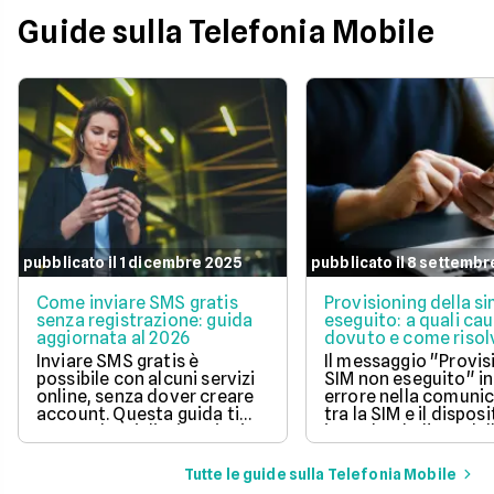
abbonamento.
Guide sulla Telefonia Mobile
pubblicato il 1 dicembre 2025
pubblicato il 8 settembr
Come inviare SMS gratis
Provisioning della s
senza registrazione: guida
eseguito: a quali cau
aggiornata al 2026
dovuto e come risol
questo errore
Inviare SMS gratis è
Il messaggio "Provis
possibile con alcuni servizi
SIM non eseguito" in
online, senza dover creare
errore nella comuni
account. Questa guida ti
tra la SIM e il disposi
mostra le migliori opzioni
impedendo l'uso dell
per inviare messaggi senza
mobile.
spese aggiuntive.
Tutte le guide sulla Telefonia Mobile