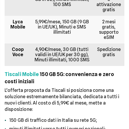
100 SMS
attivazione
gratis
Lyca
5,99€/mese, 150 GB (9 GB
2 mesi
Mobile
in UE/UK), Minuti e SMS
gratis,
illimitati
supporto
eSIM
Coop
4,90€/mese, 30 GB (tutti
Spedizione
Voce
validi in UE/UK per 30 gg),
gratis
Minuti illimitati, 1000 SMS
Tiscali Mobile
150 GB 5G: convenienza e zero
costi iniziali
L'offerta proposta da Tiscali si posiziona come una
soluzione estremamente bilanciata, dedicata a tutti i
nuovi clienti. Al costo di 5,99€ al mese, mette a
disposizione:
150 GB di traffico dati in Italia su rete 5G;
minuti illimitati verso tutti i numeri nazionali;