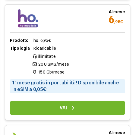
Al mese
6
,95€
Prodotto
ho. 6,95€
Tipologia
Ricaricabile
illimitate
200 SMS/mese
150 Gb/mese
1° mese gratis in portabilità! Disponibile anche
in eSIM a 0,05€
VAI
Al mese