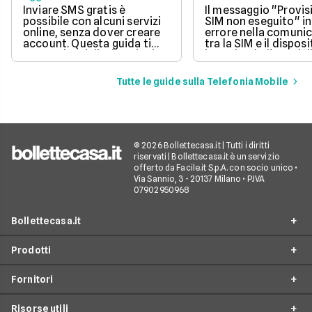
questo errore
Inviare SMS gratis è
Il messaggio "Provis
possibile con alcuni servizi
SIM non eseguito" in
online, senza dover creare
errore nella comuni
account. Questa guida ti
tra la SIM e il disposi
mostra le migliori opzioni
impedendo l'uso dell
per inviare messaggi senza
mobile.
spese aggiuntive.
Tutte le guide sulla Telefonia Mobile
© 2026 Bollettecasa.it | Tutti i diritti
riservati | Bollettecasa.it è un servizio
offerto da Facile.it S.p.A. con socio unico •
Via Sannio, 3 - 20137 Milano • P.IVA
07902950968
Bollettecasa.it
Prodotti
Chi siamo
Fornitori
Contatti
Offerte Luce e Gas
Servizio clienti
Risorse utili
Offerte Internet Casa