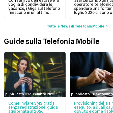
Con l'arrivo dell'estate e la
Stai cercando un n
voglia di condividere le
operatore telefonic
vacanze, i Giga sul telefono
spendere una fortun
finiscono in un attimo.
luglio 2026 ci sono 
Scopri le offerte
offerte sotto i 10 eur
telefoniche di luglio 2026
mese che includono
per navigare veloci in 5G
tantissimi Giga e la 
Tutte le News di Telefonia Mobile
con tantissimi Giga e
connessione 5G.
risparmiare sul tuo
abbonamento.
Guide sulla Telefonia Mobile
pubblicato il 1 dicembre 2025
pubblicato il 8 settembr
Come inviare SMS gratis
Provisioning della s
senza registrazione: guida
eseguito: a quali cau
aggiornata al 2026
dovuto e come risol