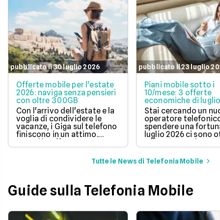
pubblicato il 30 luglio 2026
pubblicato il 23 luglio 2
Offerte mobile per l'estate
Piani mobile sotto i
2026: naviga senza pensieri
10/mese: 3 offerte
con oltre 300GB
economiche di lugli
Con l'arrivo dell'estate e la
Stai cercando un n
voglia di condividere le
operatore telefonic
vacanze, i Giga sul telefono
spendere una fortun
finiscono in un attimo.
luglio 2026 ci sono 
Scopri le offerte
offerte sotto i 10 eur
telefoniche di luglio 2026
mese che includono
per navigare veloci in 5G
tantissimi Giga e la 
Tutte le News di Telefonia Mobile
con tantissimi Giga e
connessione 5G.
risparmiare sul tuo
abbonamento.
Guide sulla Telefonia Mobile