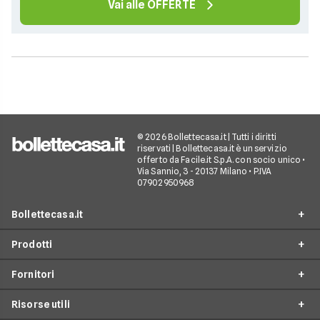
Vai alle OFFERTE
© 2026 Bollettecasa.it | Tutti i diritti
riservati | Bollettecasa.it è un servizio
offerto da Facile.it S.p.A. con socio unico •
Via Sannio, 3 - 20137 Milano • P.IVA
07902950968
Bollettecasa.it
Prodotti
Chi siamo
Fornitori
Contatti
Offerte Luce e Gas
Servizio clienti
Risorse utili
Offerte Internet Casa
Fornitori Gas e Luce