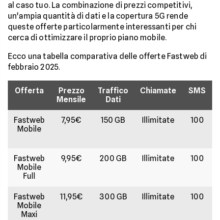
al caso tuo. La combinazione di prezzi competitivi,
un'ampia quantità di dati e la copertura 5G rende
queste offerte particolarmente interessanti per chi
cerca di ottimizzare il proprio piano mobile.
Ecco una tabella comparativa delle offerte Fastweb di
febbraio 2025.
Offerta
Prezzo
Traffico
Chiamate
SMS
Mensile
Dati
Fastweb
7,95€
150 GB
Illimitate
100
Mobile
Fastweb
9,95€
200 GB
Illimitate
100
Mobile
Full
Fastweb
11,95€
300 GB
Illimitate
100
Mobile
Maxi