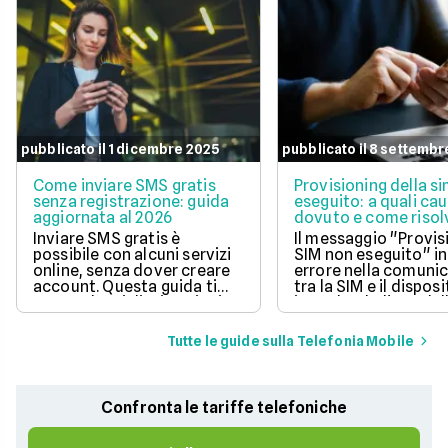
pubblicato il 1 dicembre 2025
pubblicato il 8 settembr
Come inviare SMS gratis
Provisioning della s
senza registrazione: guida
eseguito: a quali cau
aggiornata al 2026
dovuto e come risol
questo errore
Inviare SMS gratis è
Il messaggio "Provis
possibile con alcuni servizi
SIM non eseguito" in
online, senza dover creare
errore nella comuni
account. Questa guida ti
tra la SIM e il disposi
mostra le migliori opzioni
impedendo l'uso dell
per inviare messaggi senza
mobile.
spese aggiuntive.
Tutte le guide sulla Telefonia Mobile
Confronta le tariffe telefoniche