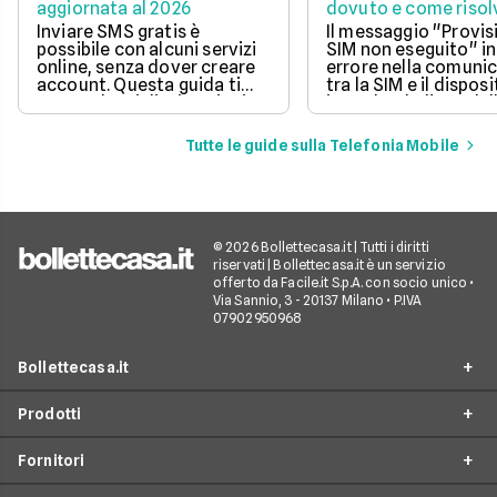
aggiornata al 2026
dovuto e come risol
questo errore
Inviare SMS gratis è
Il messaggio "Provis
possibile con alcuni servizi
SIM non eseguito" in
online, senza dover creare
errore nella comuni
account. Questa guida ti
tra la SIM e il disposi
mostra le migliori opzioni
impedendo l'uso dell
per inviare messaggi senza
mobile.
spese aggiuntive.
Tutte le guide sulla Telefonia Mobile
© 2026 Bollettecasa.it | Tutti i diritti
riservati | Bollettecasa.it è un servizio
offerto da Facile.it S.p.A. con socio unico •
Via Sannio, 3 - 20137 Milano • P.IVA
07902950968
Bollettecasa.it
Prodotti
Chi siamo
Fornitori
Contatti
Offerte Luce e Gas