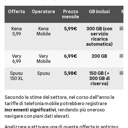
Offerta
Operatore
Prezzo
GB inclusi
Mi
mensile
Kena
Kena
5,99€
300 GB (con
illi
5,99
Mobile
servizio
ricarica
automatica)
Very
Very
6,99€
200 GB
illi
6,99
Mobile
Spusu
Spusu
5,98€
150 GB (+
illi
150 XL
300 GB di
riserva)
Secondo le stime del settore, nel corso dell’anno le
tariffe di telefonia mobile potrebbero registrare
incrementi significativi
, rendendo più oneroso
navigare con piani dati elevati.
Analizzare e attivare una di queste offerte in anticipo