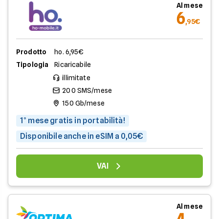
Al mese
6
,95€
Prodotto
ho. 6,95€
Tipologia
Ricaricabile
illimitate
200 SMS/mese
150 Gb/mese
1° mese gratis in portabilità!
Disponibile anche in eSIM a 0,05€
VAI
Al mese