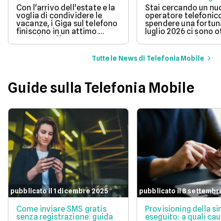
Con l'arrivo dell'estate e la
Stai cercando un n
voglia di condividere le
operatore telefonic
vacanze, i Giga sul telefono
spendere una fortun
finiscono in un attimo.
luglio 2026 ci sono 
Scopri le offerte
offerte sotto i 10 eur
telefoniche di luglio 2026
mese che includono
per navigare veloci in 5G
tantissimi Giga e la 
Tutte le News di Telefonia Mobile
con tantissimi Giga e
connessione 5G.
risparmiare sul tuo
abbonamento.
Guide sulla Telefonia Mobile
pubblicato il 1 dicembre 2025
pubblicato il 8 settembr
Come inviare SMS gratis
Provisioning della s
senza registrazione: guida
eseguito: a quali cau