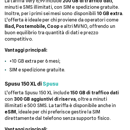
La tariffa Very 6,99 include
200 GB di traffico dati
,
minuti e SMS illimitati, con SIM e spedizione gratuite.
Inoltre, per i primi sei mesi sono disponibili
10 GB extra
.
L’offerta è ideale per chi proviene da operatori come
Iliad, Postemobile, Coop
e altri MVNO, offrendo un
buon equilibrio tra quantità di dati e prezzo
competitivo.
Vantaggi principali:
+10 GB extra per 6 mesi;
SIM e spedizione gratuite.
Spusu 150 XL di
Spusu
L’offerta Spusu 150 XL include
150 GB di traffico dati
con
300 GB aggiuntivi di riserva
, oltre a minuti
illimitati e 500 SMS. La tariffa è disponibile anche in
eSIM
, ideale per chi preferisce gestire la SIM
direttamente dal telefono senza supporto fisico.
Vantaggi principali: