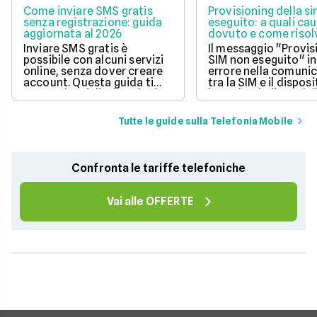
Come inviare SMS gratis
Provisioning della s
senza registrazione: guida
eseguito: a quali cau
aggiornata al 2026
dovuto e come risol
questo errore
Inviare SMS gratis è
Il messaggio "Provis
possibile con alcuni servizi
SIM non eseguito" in
online, senza dover creare
errore nella comuni
account. Questa guida ti
tra la SIM e il disposi
mostra le migliori opzioni
impedendo l'uso dell
per inviare messaggi senza
mobile.
spese aggiuntive.
Tutte le guide sulla Telefonia Mobile
Confronta le tariffe telefoniche
Vai alle OFFERTE