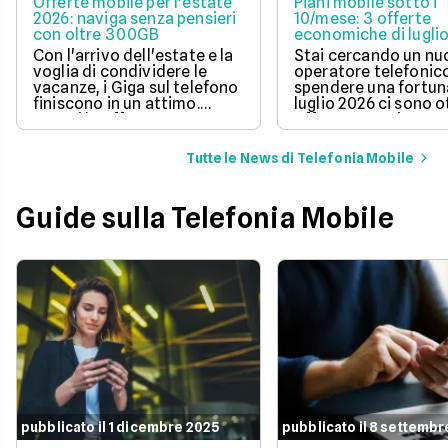
Offerte mobile per l'estate
Piani mobile sotto i
2026: naviga senza pensieri
10/mese: 3 offerte
con oltre 300GB
economiche di lugli
Con l'arrivo dell'estate e la
Stai cercando un n
voglia di condividere le
operatore telefonic
vacanze, i Giga sul telefono
spendere una fortun
finiscono in un attimo.
luglio 2026 ci sono 
Scopri le offerte
offerte sotto i 10 eur
telefoniche di luglio 2026
mese che includono
per navigare veloci in 5G
tantissimi Giga e la 
Tutte le News di Telefonia Mobile
con tantissimi Giga e
connessione 5G.
risparmiare sul tuo
abbonamento.
Guide sulla Telefonia Mobile
pubblicato il 1 dicembre 2025
pubblicato il 8 settembr