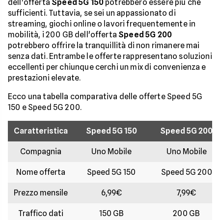
dell'offerta
Speed 5G 150
potrebbero essere più che
sufficienti. Tuttavia, se sei un appassionato di
streaming, giochi online o lavori frequentemente in
mobilità, i 200 GB dell'offerta
Speed 5G 200
potrebbero offrire la tranquillità di non rimanere mai
senza dati. Entrambe le offerte rappresentano soluzioni
eccellenti per chiunque cerchi un mix di convenienza e
prestazioni elevate.
Ecco una tabella comparativa delle offerte Speed 5G
150 e Speed 5G 200.
Caratteristica
Speed 5G 150
Speed 5G 200
Compagnia
Uno Mobile
Uno Mobile
Nome offerta
Speed 5G 150
Speed 5G 200
Prezzo mensile
6,99€
7,99€
Traffico dati
150 GB
200 GB