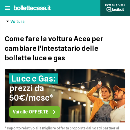
Parte del gruppo:
Voltura
Come fare la voltura Acea per
cambiare l'intestatario delle
bollette luce e gas
Luce e Gas:
prezzi da
50€/mese*
Vai alle OFFERTE
* Importo relativo alla migliore offerta proposta dai nostri partner al