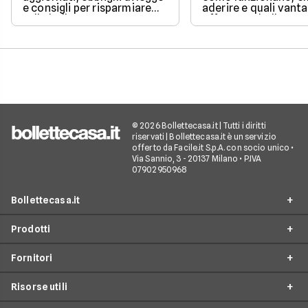
e consigli per risparmiare
aderire e quali vanta
sulla bolletta gas.
offrono su bolletta 
sostenibilità.
© 2026 Bollettecasa.it | Tutti i diritti
riservati | Bollettecasa.it è un servizio
offerto da Facile.it S.p.A. con socio unico •
Via Sannio, 3 - 20137 Milano • P.IVA
07902950968
Bollettecasa.it
Prodotti
Chi siamo
Fornitori
Contatti
Offerte Luce e Gas
Servizio clienti
Risorse utili
Offerte Internet Casa
Fornitori Gas e Luce
Reclami