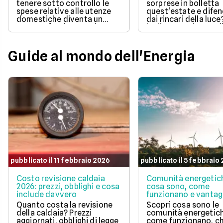
tenere sotto controllo le
sorprese in bolletta
spese relative alle utenze
quest'estate e difen
domestiche diventa un
dai rincari della luce
aspetto fondamentale per
luglio 2026 ci sono d
la pianificazione del bilancio
offerte con prezzo
familiare. Scegliere una
bloccato per un anno
soluzione a prezzo variabile
aiutano a tenere so
Guide al mondo dell'Energia
consente di agganciare la
controllo le spese di
propria bolletta
Scopri la soluzione p
all'andamento aggiornato
conveniente per te t
del mercato dell'energia
quelle proposte da E
naturale.
Illumia e Ajò Energia
risparmiare fin da su
pubblicato il 11 febbraio 2026
pubblicato il 5 febbraio
Costo revisione caldaia
Comunità energetic
2026: prezzi, obblighi e cosa
cosa sono, come
include davvero
funzionano e vantag
Quanto costa la revisione
Scopri cosa sono le
della caldaia? Prezzi
comunità energetic
aggiornati, obblighi di legge
come funzionano, ch