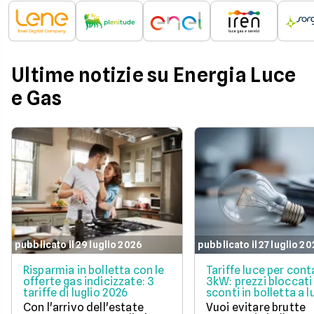
Ultime notizie su Energia Luce
e Gas
pubblicato il 29 luglio 2026
pubblicato il 27 luglio 2
Risparmia in bolletta con le
Tariffe luce per cont
offerte gas indicizzate: 3
3kW: prezzi bloccati
tariffe di luglio 2026
sconti in bolletta a l
2026
Con l'arrivo dell'estate
Vuoi evitare brutte