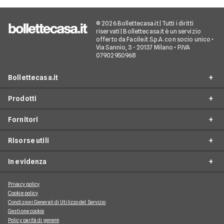
© 2026 Bollettecasa.it | Tutti i diritti
riservati | Bollettecasa.it è un servizio
offerto da Facile.it S.p.A. con socio unico •
Via Sannio, 3 - 20137 Milano • P.IVA
07902950968
Bollettecasa.it
Prodotti
Chi siamo
Fornitori
Contatti
Offerte Luce e Gas
Servizio clienti
Risorse utili
Offerte Internet Casa
Fornitori Gas e Luce
Reclami
Offerte Telefonia mobile
In evidenza
Provider Internet
Guide al risparmio energetico
Offerte Streaming e Pay-TV
Operatori telefonici
Guide internet casa
Privacy policy
Aggiornamenti su Luce e Gas
Cookie policy
Piattaforme Streaming e Pay-TV
Guide alla telefonia mobile
Condizioni Generali di Utilizzo del Servizio
Approfondimenti Internet Casa
Gestione cookie
Guide allo streaming tv
Argomenti di Telefonia Mobile
Policy parità di genere