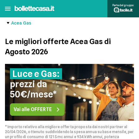
Parte del gruppo:
Acea Gas
Le migliori offerte Acea Gas di
Agosto 2026
Luce e Gas:
prezzi da
50€/mese*
Vai alle OFFERTE
* Importo relativo alla migliore offerta proposta dai nostri partner al
20/04/2026, ottenuto suddividendo la spesa annua su base mensile, per
un profilo di consumo di 121 Smc annui e 934 kWh annui, potenza