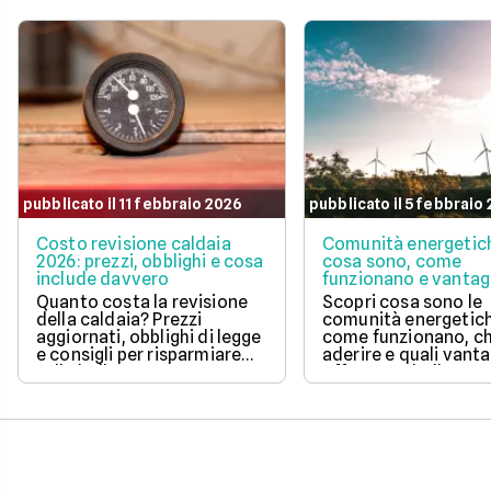
all'andamento aggiornato
conveniente per te t
del mercato dell'energia
quelle proposte da E
naturale.
Illumia e Ajò Energia
risparmiare fin da su
pubblicato il 11 febbraio 2026
pubblicato il 5 febbraio
Costo revisione caldaia
Comunità energetic
2026: prezzi, obblighi e cosa
cosa sono, come
include davvero
funzionano e vantag
Quanto costa la revisione
Scopri cosa sono le
della caldaia? Prezzi
comunità energetic
aggiornati, obblighi di legge
come funzionano, ch
e consigli per risparmiare
aderire e quali vanta
sulla bolletta gas.
offrono su bolletta 
sostenibilità.