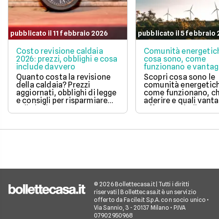
pubblicato il 11 febbraio 2026
pubblicato il 5 febbraio
Costo revisione caldaia
Comunità energetic
2026: prezzi, obblighi e cosa
cosa sono, come
include davvero
funzionano e vantag
Quanto costa la revisione
Scopri cosa sono le
della caldaia? Prezzi
comunità energetic
aggiornati, obblighi di legge
come funzionano, ch
e consigli per risparmiare
aderire e quali vanta
sulla bolletta gas.
offrono su bolletta 
sostenibilità.
© 2026 Bollettecasa.it | Tutti i diritti
riservati | Bollettecasa.it è un servizio
offerto da Facile.it S.p.A. con socio unico •
Via Sannio, 3 - 20137 Milano • P.IVA
07902950968