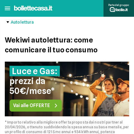
Parte del gruppo:
Autolettura
Wekiwi autolettura: come
comunicare il tuo consumo
Luce e Gas:
prezzi da
50€/mese*
Vai alle OFFERTE
* Importo relativo alla migliore offerta proposta dai nostri partner al
20/04/2026, ottenuto suddividendo la spesa annua su base mensile, per
un profilo di consumo di 121 Smc annui e 934 kWh annui, potenza