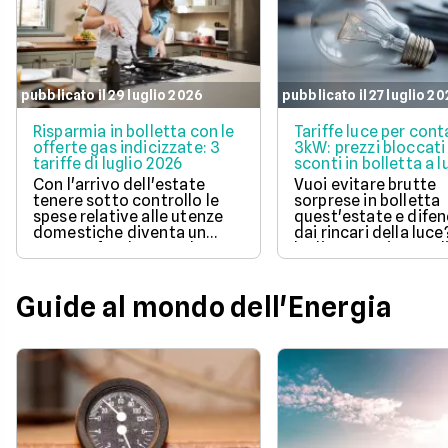
pubblicato il 29 luglio 2026
pubblicato il 27 luglio 2
Risparmia in bolletta con le
Tariffe luce per cont
offerte gas indicizzate: 3
3kW: prezzi bloccati
tariffe di luglio 2026
sconti in bolletta a l
2026
Con l'arrivo dell'estate
Vuoi evitare brutte
tenere sotto controllo le
sorprese in bolletta
spese relative alle utenze
quest'estate e difen
domestiche diventa un
dai rincari della luce
aspetto fondamentale per
luglio 2026 ci sono d
la pianificazione del bilancio
offerte con prezzo
familiare. Scegliere una
bloccato per un anno
soluzione a prezzo variabile
aiutano a tenere so
Guide al mondo dell'Energia
consente di agganciare la
controllo le spese di
propria bolletta
Scopri la soluzione p
all'andamento aggiornato
conveniente per te t
del mercato dell'energia
quelle proposte da E
naturale.
Illumia e Ajò Energia
risparmiare fin da su