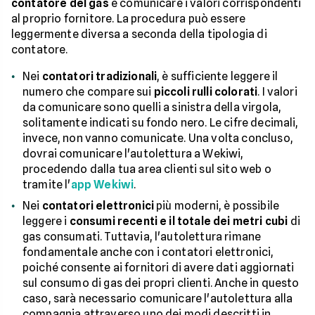
contatore del gas
e comunicare i valori corrispondenti
al proprio fornitore. La procedura può essere
leggermente diversa a seconda della tipologia di
contatore.
Nei
contatori tradizionali
, è sufficiente leggere il
numero che compare sui
piccoli rulli colorati
. I valori
da comunicare sono quelli a sinistra della virgola,
solitamente indicati su fondo nero. Le cifre decimali,
invece, non vanno comunicate. Una volta concluso,
dovrai comunicare l'autolettura a Wekiwi,
procedendo dalla tua area clienti sul sito web o
tramite l'
app Wekiwi
.
Nei
contatori elettronici
più moderni, è possibile
leggere i
consumi recenti e il totale dei metri cubi
di
gas consumati. Tuttavia, l'autolettura rimane
fondamentale anche con i contatori elettronici,
poiché consente ai fornitori di avere dati aggiornati
sul consumo di gas dei propri clienti. Anche in questo
caso, sarà necessario comunicare l'autolettura alla
compagnia attraverso uno dei modi descritti in