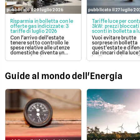
pubblicato il 29 luglio 2026
pubblicato il 27 luglio 2
Risparmia in bolletta con le
Tariffe luce per cont
offerte gas indicizzate: 3
3kW: prezzi bloccati
tariffe di luglio 2026
sconti in bolletta a l
2026
Con l'arrivo dell'estate
Vuoi evitare brutte
tenere sotto controllo le
sorprese in bolletta
spese relative alle utenze
quest'estate e difen
domestiche diventa un
dai rincari della luce
aspetto fondamentale per
luglio 2026 ci sono d
la pianificazione del bilancio
offerte con prezzo
familiare. Scegliere una
bloccato per un anno
soluzione a prezzo variabile
aiutano a tenere so
Guide al mondo dell'Energia
consente di agganciare la
controllo le spese di
propria bolletta
Scopri la soluzione p
all'andamento aggiornato
conveniente per te t
del mercato dell'energia
quelle proposte da E
naturale.
Illumia e Ajò Energia
risparmiare fin da su