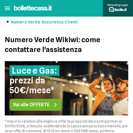
Parte del gruppo:
Numero Verde Assistenza Clienti
Numero Verde Wikiwi: come
contattare l'assistenza
Luce e Gas:
prezzi da
50€/mese*
Vai alle OFFERTE
* Importo relativo alla migliore offerta proposta dai nostri partner al
20/04/2026, ottenuto suddividendo la spesa annua su base mensile, per
un profilo di consumo di 121 Smc annui e 934 kWh annui, potenza