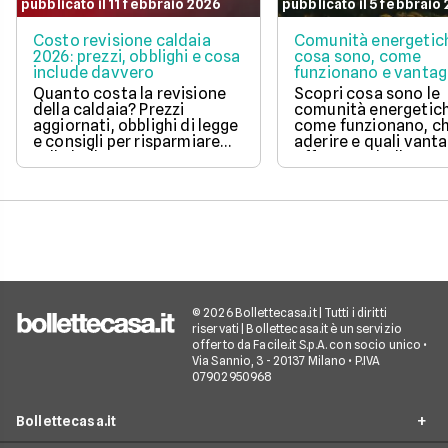
pubblicato il 11 febbraio 2026
pubblicato il 5 febbraio
Costo revisione caldaia
Comunità energetic
2026: prezzi, obblighi e cosa
cosa sono, come
include davvero
funzionano e vantag
Quanto costa la revisione
Scopri cosa sono le
della caldaia? Prezzi
comunità energetic
aggiornati, obblighi di legge
come funzionano, ch
e consigli per risparmiare
aderire e quali vanta
sulla bolletta gas.
offrono su bolletta 
sostenibilità.
© 2026 Bollettecasa.it | Tutti i diritti
riservati | Bollettecasa.it è un servizio
offerto da Facile.it S.p.A. con socio unico •
Via Sannio, 3 - 20137 Milano • P.IVA
07902950968
Bollettecasa.it