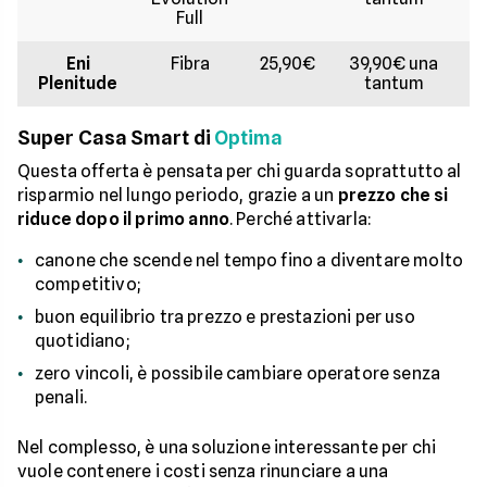
Full
Eni
Fibra
25,90€
39,90€ una
Fi
Plenitude
tantum
Super Casa Smart di
Optima
Questa offerta è pensata per chi guarda soprattutto al
risparmio nel lungo periodo, grazie a un
prezzo che si
riduce dopo il primo anno
. Perché attivarla:
canone che scende nel tempo fino a diventare molto
competitivo;
buon equilibrio tra prezzo e prestazioni per uso
quotidiano;
zero vincoli, è possibile cambiare operatore senza
penali.
Nel complesso, è una soluzione interessante per chi
vuole contenere i costi senza rinunciare a una