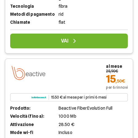
Tecnologia
fibra
Metodi di pagamento
rid
Chiamate
flat
VAI
al mese
25,90€
15
,50€
per 6 rinnovi
15.50 € al mese per i primi 6 mesi
Prodotto:
Beactive FiberEvolution Full
Velocità (fino a):
1000 Mb
Attivazione
28.50 €
Mode wi-fi
Incluso