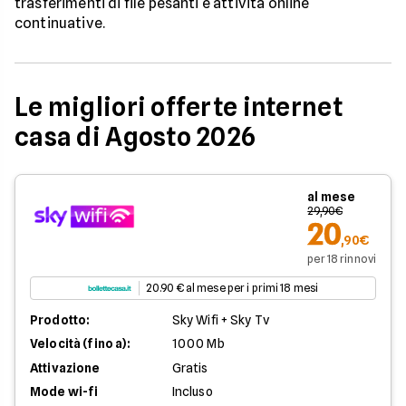
trasferimenti di file pesanti e attività online
continuative.
Le migliori offerte internet
casa di Agosto 2026
al mese
29,90€
20
,90€
per 18 rinnovi
20.90 € al mese per i primi 18 mesi
Prodotto:
Sky Wifi + Sky Tv
Velocità (fino a):
1000 Mb
Attivazione
Gratis
Mode wi-fi
Incluso