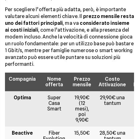
Per scegliere l’offerta più adatta, però, è importante
valutare alcuni elementi chiave. Il
prezzo mensile resta
uno dei fattori principali
, ma va
considerato insieme
ai
costi iniziali
, come l’attivazione, e alla presenza del
modem incluso. Anche la velocità di connessione gioca
un ruolo fondamentale: per un utilizzo base può bastare
1 Gbit/s, mentre per famiglie numerose o smart working
avanzato può essere utile puntare su soluzioni più
performanti.
Compagnia
Nome
Prezzo
Costo
V
offerta
mensile
Attivazione
M
Optima
Super
19,90€
29,90€ una
F
Casa
(12
tantum
Smart
mesi),
poi
9,90€
Beactive
Fiber
15,50€
28,50€ una
F
Evolution
tantum