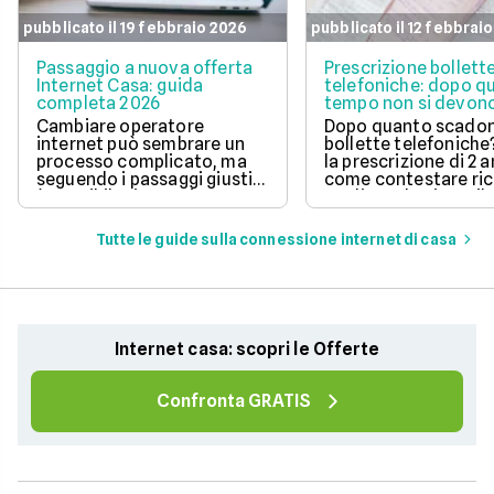
pubblicato il 19 febbraio 2026
pubblicato il 12 febbrai
Passaggio a nuova offerta
Prescrizione bollett
Internet Casa: guida
telefoniche: dopo q
completa 2026
tempo non si devono
pagare?
Cambiare operatore
Dopo quanto scadon
internet può sembrare un
bollette telefoniche
processo complicato, ma
la prescrizione di 2 a
seguendo i passaggi giusti,
come contestare ric
è possibile risparmiare
tardive ed evitare il
notevolmente sulla linea
pagamento di fattur
telefonica e godere di un
vecchie.
Tutte le guide sulla connessione internet di casa
servizio migliore. In questo
articolo, ti spieghiamo la
procedura da seguire.
Internet casa: scopri le Offerte
Confronta GRATIS