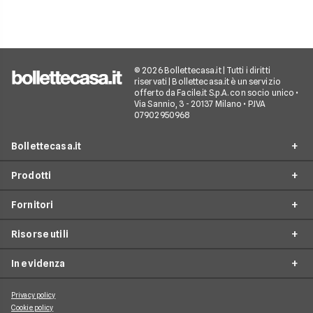
© 2026 Bollettecasa.it | Tutti i diritti
riservati | Bollettecasa.it è un servizio
offerto da Facile.it S.p.A. con socio unico •
Via Sannio, 3 - 20137 Milano • P.IVA
07902950968
Bollettecasa.it
Prodotti
Chi siamo
Fornitori
Contatti
Offerte Luce e Gas
Servizio clienti
Risorse utili
Offerte Internet Casa
Fornitori Gas e Luce
Reclami
Offerte Telefonia mobile
In evidenza
Provider Internet
Guide al risparmio energetico
Offerte Streaming e Pay-TV
Operatori telefonici
Guide internet casa
Privacy policy
Aggiornamenti su Luce e Gas
Cookie policy
Piattaforme Streaming e Pay-TV