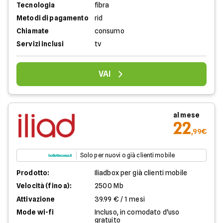
Tecnologia
fibra
Metodi di pagamento
rid
Chiamate
consumo
Servizi inclusi
tv
VAI
al mese
22
,99€
Solo per nuovi o già clienti mobile
Prodotto:
Iliadbox per già clienti mobile
Velocità (fino a):
2500 Mb
Attivazione
39.99 € / 1 mesi
Mode wi-fi
Incluso, in comodato d'uso
gratuito