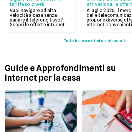
tariffe solo web
attivazione: le offer
luglio 2026
Vuoi navigare ad alta
A luglio 2026, il mer
velocità a casa senza
delle telecomunicaz
pagare il telefono fisso?
propone diverse off
Scopri le offerte internet di
internet convenient
luglio 2026, confrontando
includono l'attivazi
prezzi, velocità e costi di
gratuita.
attivazione per trovare
Tutte le news di Internet casa
quella perfetta per te.
Guide e Approfondimenti su
Internet per la casa