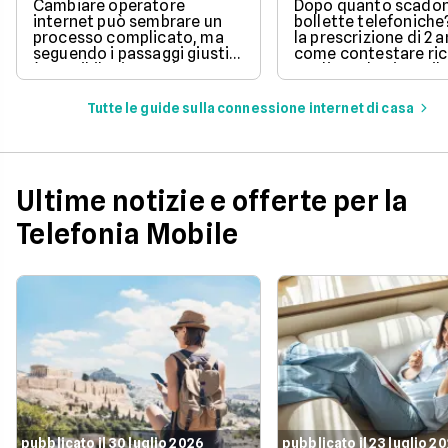
pagare?
Cambiare operatore
Dopo quanto scadon
internet può sembrare un
bollette telefoniche
processo complicato, ma
la prescrizione di 2 a
seguendo i passaggi giusti,
come contestare ric
è possibile risparmiare
tardive ed evitare il
notevolmente sulla linea
pagamento di fattur
telefonica e godere di un
vecchie.
Tutte le guide sulla connessione internet di casa
servizio migliore. In questo
articolo, ti spieghiamo la
procedura da seguire.
Ultime notizie e offerte per la
Telefonia Mobile
pubblicato il 30 luglio 2026
pubblicato il 23 luglio 2