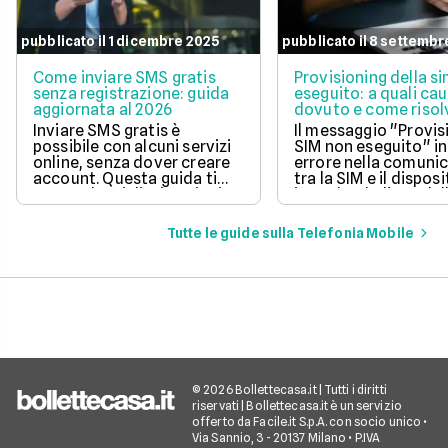
pubblicato il 1 dicembre 2025
pubblicato il 8 settembr
Come inviare SMS gratis
Provisioning della s
senza registrazione: guida
eseguito: a quali cau
aggiornata al 2026
dovuto e come risol
questo errore
Inviare SMS gratis è
Il messaggio "Provis
possibile con alcuni servizi
SIM non eseguito" in
online, senza dover creare
errore nella comuni
account. Questa guida ti
tra la SIM e il disposi
mostra le migliori opzioni
impedendo l'uso dell
per inviare messaggi senza
mobile.
spese aggiuntive.
Tutte le guide sulla Telefonia Mobile
© 2026 Bollettecasa.it | Tutti i diritti
riservati | Bollettecasa.it è un servizio
offerto da Facile.it S.p.A. con socio unico •
Via Sannio, 3 - 20137 Milano • P.IVA