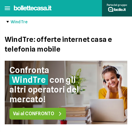
Parte del gruppo:
WindTre
WindTre: offerte internet casa e
telefonia mobile
Confronta
WindTre
con gli
altri operatori del
mercato!
Vai al CONFRONTO