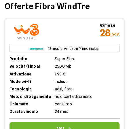
Offerte Fibra WindTre
€/mese
28
,99€
12 mesi di Amazon Prime inclusi
Prodotto:
Super Fibra
Velocità (fino a):
2500 Mb
Attivazione
1.99 €
Mode wi-fi
Incluso
Tecnologia
adsl, fibra
Metodi di pagamento
rid o carta di credito
Chiamate
consumo
Durata vincolo
24 mesi
VAI