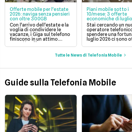
Offerte mobile per l'estate
Piani mobile sotto i
2026: naviga senza pensieri
10/mese: 3 offerte
con oltre 300GB
economiche di lugli
Con l'arrivo dell'estate e la
Stai cercando un n
voglia di condividere le
operatore telefonic
vacanze, i Giga sul telefono
spendere una fortun
finiscono in un attimo.
luglio 2026 ci sono 
Scopri le offerte
offerte sotto i 10 eur
telefoniche di luglio 2026
mese che includono
per navigare veloci in 5G
tantissimi Giga e la 
Tutte le News di Telefonia Mobile
con tantissimi Giga e
connessione 5G.
risparmiare sul tuo
abbonamento.
Guide sulla Telefonia Mobile