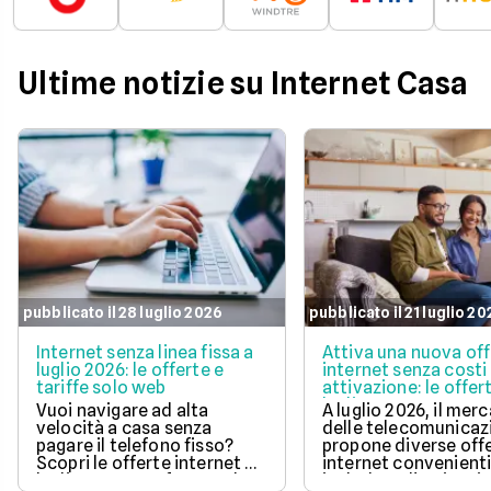
Ultime notizie su Internet Casa
pubblicato il 28 luglio 2026
pubblicato il 21 luglio 2
Internet senza linea fissa a
Attiva una nuova of
luglio 2026: le offerte e
internet senza costi 
tariffe solo web
attivazione: le offer
luglio 2026
Vuoi navigare ad alta
A luglio 2026, il mer
velocità a casa senza
delle telecomunicaz
pagare il telefono fisso?
propone diverse off
Scopri le offerte internet di
internet convenient
luglio 2026, confrontando
includono l'attivazi