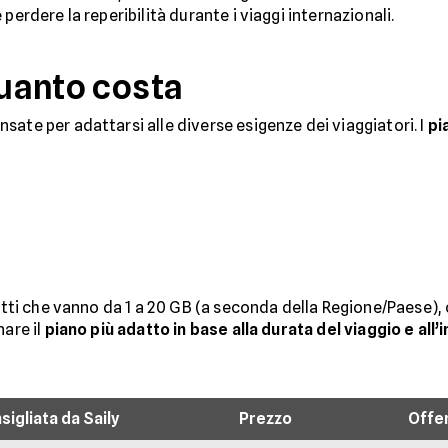
perdere la reperibilità durante i viaggi internazionali.
quanto costa
ate per adattarsi alle diverse esigenze dei viaggiatori. I
pi
etti che vanno da 1 a 20 GB (a seconda della Regione/Paese), c
nare il
piano più adatto in base alla durata del viaggio e all’i
sigliata da Saily
Prezzo
Offe