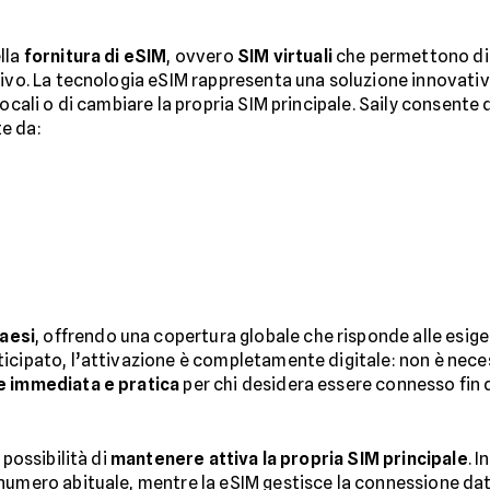
lla
fornitura di eSIM
, ovvero
SIM virtuali
che permettono di
tivo. La tecnologia eSIM rappresenta una soluzione innovativ
ocali o di cambiare la propria SIM principale. Saily consente 
e da:
Paesi
, offrendo una copertura globale che risponde alle esig
icipato, l’attivazione è completamente digitale: non è neces
e immediata e pratica
per chi desidera essere connesso fin 
 possibilità di
mantenere attiva la propria SIM principale
. 
numero abituale, mentre la eSIM gestisce la connessione dati