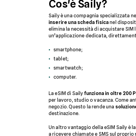
Cos'è Saily?
Saily è una compagnia specializzata ne
inserire una scheda fisica
nel disposi
elimina la necessità di acquistare SIM l
un’applicazione dedicata, direttament
smartphone;
tablet;
smartwatch;
computer.
La eSIM di Saily
funziona in oltre 200 
per lavoro, studio o vacanza. Come ant
negozio. Questo la rende una
soluzion
destinazione.
Un altro vantaggio della eSIM Saily è la
a ricevere chiamate e SMS sul proprio 