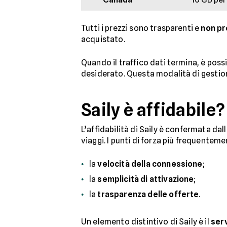
Tutti i prezzi sono trasparenti e
non pr
acquistato.
Quando il traffico dati termina, è poss
desiderato. Questa modalità di gestion
Saily è affidabile?
L’affidabilità di Saily è confermata dal
viaggi. I punti di forza più frequenteme
la
velocità della connessione
;
la
semplicità di attivazione
;
la
trasparenza delle offerte
.
Un elemento distintivo di Saily è il
serv