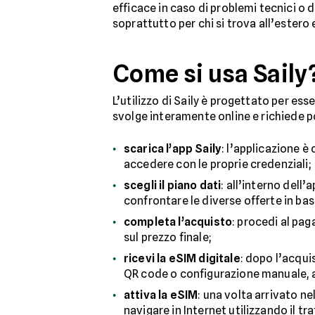
efficace in caso di problemi tecnici o
soprattutto per chi si trova all’estero
Come si usa Saily
L’utilizzo di Saily è progettato per ess
svolge interamente online e richiede p
scarica l’app Saily
: l’applicazione è
accedere con le proprie credenziali;
scegli il piano dati
: all’interno dell’
confrontare le diverse offerte in bas
completa l’acquisto
: procedi al pa
sul prezzo finale;
ricevi la eSIM digitale
: dopo l’acquis
QR code o configurazione manuale, a
attiva la eSIM
: una volta arrivato ne
navigare in Internet utilizzando il tr