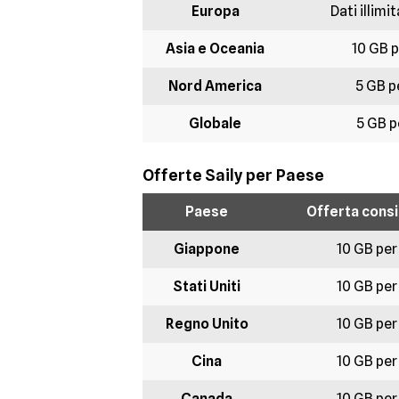
Europa
Dati illimit
Asia e Oceania
10 GB p
Nord America
5 GB p
Globale
5 GB p
Offerte Saily per Paese
Paese
Offerta consig
Giappone
10 GB per
Stati Uniti
10 GB per
Regno Unito
10 GB per
Cina
10 GB per
Canada
10 GB per