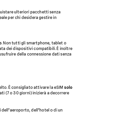
uistare ulteriori pacchetti senza
ale per chi desidera gestire in
o
. Non tutti gli smartphone, tablet o
ta dei dispositivi compatibili. È inoltre
 usufruire della connessione dati senza
lto. È consigliato attivare la eSIM
solo
ti (7 o 30 giorni) inizierà a decorrere
 dell’aeroporto, dell’hotel o di un