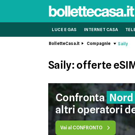
LUCE E GAS
INTERNET CASA
TEL
BolletteCasa.it
Compagnie
Saily
Saily: offerte eSI
Confronta
Nord
altri operatori d
Vai al CONFRONTO