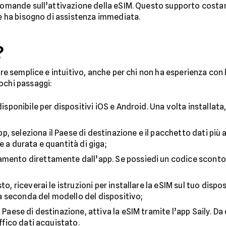
 domande sull’attivazione della eSIM. Questo supporto costa
 e ha bisogno di assistenza immediata.
?
ere semplice e intuitivo, anche per chi non ha esperienza con l
ochi passaggi:
 disponibile per dispositivi iOS e Android. Una volta installat
app, seleziona il Paese di destinazione e il pacchetto dati più
e a durata e quantità di giga;
gamento direttamente dall’app. Se possiedi un codice sconto,
to, riceverai le istruzioni per installare la eSIM sul tuo dispo
 seconda del modello del dispositivo;
l Paese di destinazione, attiva la eSIM tramite l’app Saily. D
affico dati acquistato.