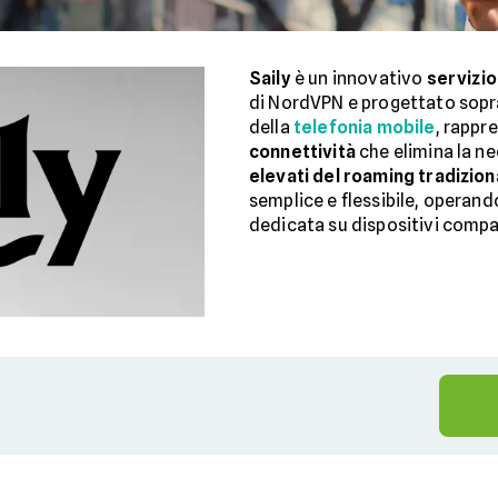
Saily
è un innovativo
servizio
di NordVPN e progettato sopra
della
telefonia mobile
, rappr
connettività
che elimina la ne
elevati del roaming tradizion
semplice e flessibile, operan
dedicata su dispositivi compat