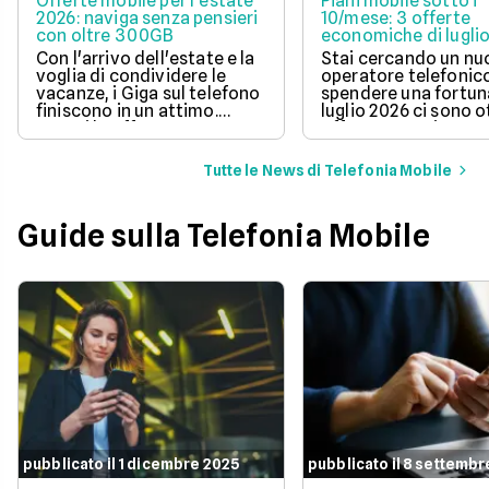
Offerte mobile per l'estate
Piani mobile sotto i
2026: naviga senza pensieri
10/mese: 3 offerte
con oltre 300GB
economiche di lugli
Con l'arrivo dell'estate e la
Stai cercando un n
voglia di condividere le
operatore telefonic
vacanze, i Giga sul telefono
spendere una fortun
finiscono in un attimo.
luglio 2026 ci sono 
Scopri le offerte
offerte sotto i 10 eur
telefoniche di luglio 2026
mese che includono
per navigare veloci in 5G
tantissimi Giga e la 
Tutte le News di Telefonia Mobile
con tantissimi Giga e
connessione 5G.
risparmiare sul tuo
abbonamento.
Guide sulla Telefonia Mobile
pubblicato il 1 dicembre 2025
pubblicato il 8 settembr