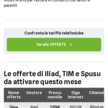
minuti e sms per restare in contatto con amici e
parenti.
Confronta le tariffe telefoniche
Vai alle OFFERTE
Le offerte di Iliad, TIM e Spusu
da attivare questo mese
Nome
Gestore
Prezzo
Giga
Chiamate
offerta
mensile
Internet
Giga
Iliad
7,99€
150 GB
Illimitate