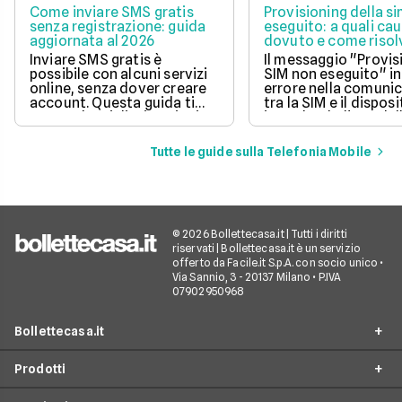
Come inviare SMS gratis
Provisioning della s
senza registrazione: guida
eseguito: a quali cau
aggiornata al 2026
dovuto e come risol
questo errore
Inviare SMS gratis è
Il messaggio "Provis
possibile con alcuni servizi
SIM non eseguito" in
online, senza dover creare
errore nella comuni
account. Questa guida ti
tra la SIM e il disposi
mostra le migliori opzioni
impedendo l'uso dell
per inviare messaggi senza
mobile.
spese aggiuntive.
Tutte le guide sulla Telefonia Mobile
© 2026 Bollettecasa.it | Tutti i diritti
riservati | Bollettecasa.it è un servizio
offerto da Facile.it S.p.A. con socio unico •
Via Sannio, 3 - 20137 Milano • P.IVA
07902950968
Bollettecasa.it
Prodotti
Chi siamo