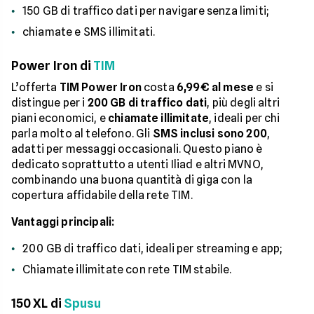
150 GB di traffico dati per navigare senza limiti;
chiamate e SMS illimitati.
Power Iron di
TIM
L’offerta
TIM Power Iron
costa
6,99€ al mese
e si
distingue per i
200 GB di traffico dati
, più degli altri
piani economici, e
chiamate illimitate
, ideali per chi
parla molto al telefono. Gli
SMS inclusi sono 200
,
adatti per messaggi occasionali. Questo piano è
dedicato soprattutto a utenti Iliad e altri MVNO,
combinando una buona quantità di giga con la
copertura affidabile della rete TIM.
Vantaggi principali:
200 GB di traffico dati, ideali per streaming e app;
Chiamate illimitate con rete TIM stabile.
150 XL di
Spusu