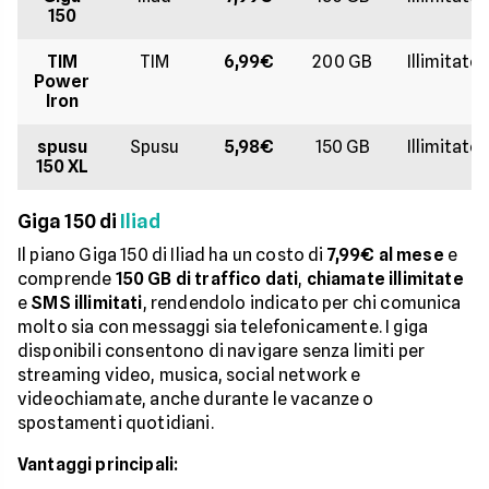
150
TIM
TIM
6,99€
200 GB
Illimitate
Power
Iron
spusu
Spusu
5,98€
150 GB
Illimitate
150 XL
Giga 150 di
Iliad
Il piano Giga 150 di Iliad ha un costo di
7,99€ al mese
e
comprende
150 GB di traffico dati
,
chiamate illimitate
e
SMS illimitati
, rendendolo indicato per chi comunica
molto sia con messaggi sia telefonicamente. I giga
disponibili consentono di navigare senza limiti per
streaming video, musica, social network e
videochiamate, anche durante le vacanze o
spostamenti quotidiani.
Vantaggi principali: