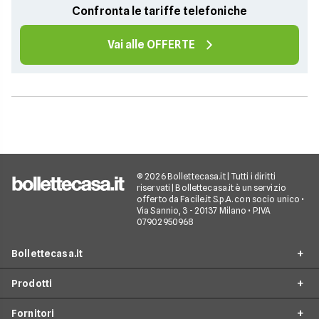
Confronta le tariffe telefoniche
Vai alle OFFERTE
© 2026 Bollettecasa.it | Tutti i diritti
riservati | Bollettecasa.it è un servizio
offerto da Facile.it S.p.A. con socio unico •
Via Sannio, 3 - 20137 Milano • P.IVA
07902950968
Bollettecasa.it
Prodotti
Chi siamo
Fornitori
Contatti