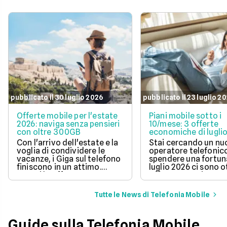
pubblicato il 30 luglio 2026
pubblicato il 23 luglio 2
Offerte mobile per l'estate
Piani mobile sotto i
2026: naviga senza pensieri
10/mese: 3 offerte
con oltre 300GB
economiche di lugli
Con l'arrivo dell'estate e la
Stai cercando un n
voglia di condividere le
operatore telefonic
vacanze, i Giga sul telefono
spendere una fortun
finiscono in un attimo.
luglio 2026 ci sono 
Scopri le offerte
offerte sotto i 10 eur
telefoniche di luglio 2026
mese che includono
per navigare veloci in 5G
tantissimi Giga e la 
Tutte le News di Telefonia Mobile
con tantissimi Giga e
connessione 5G.
risparmiare sul tuo
abbonamento.
Guide sulla Telefonia Mobile