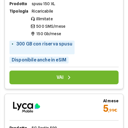
Prodotto
spusu 150 XL
Tipologia
Ricaricabile
illimitate
500 SMS/mese
150 Gb/mese
300 GB con riserva spusu
Disponibile anche in eSIM
VAI
Al mese
5
,99€
Prodotto
5G Portin 599