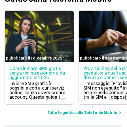
pubblicato il 1 dicembre 2025
pubblicato il 8 settembr
Come inviare SMS gratis
Provisioning della s
senza registrazione: guida
eseguito: a quali cau
aggiornata al 2026
dovuto e come risol
questo errore
Inviare SMS gratis è
Il messaggio "Provis
possibile con alcuni servizi
SIM non eseguito" in
online, senza dover creare
errore nella comuni
account. Questa guida ti
tra la SIM e il disposi
mostra le migliori opzioni
impedendo l'uso dell
per inviare messaggi senza
mobile.
spese aggiuntive.
Tutte le guide sulla Telefonia Mobile