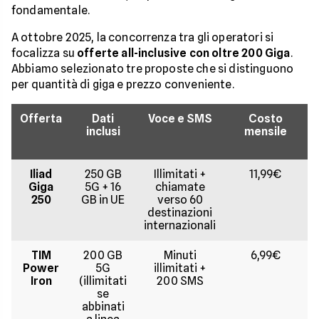
fondamentale.
A ottobre 2025, la concorrenza tra gli operatori si
focalizza su
offerte all-inclusive con oltre 200 Giga
.
Abbiamo selezionato tre proposte che si distinguono
per quantità di giga e prezzo conveniente.
Offerta
Dati
Voce e SMS
Costo
inclusi
mensile
Iliad
250 GB
Illimitati +
11,99€
Giga
5G + 16
chiamate
250
GB in UE
verso 60
destinazioni
internazionali
TIM
200 GB
Minuti
6,99€
Power
5G
illimitati +
Iron
(illimitati
200 SMS
se
abbinati