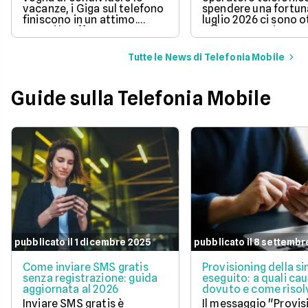
vacanze, i Giga sul telefono
spendere una fortun
finiscono in un attimo.
luglio 2026 ci sono 
Scopri le offerte
offerte sotto i 10 eur
telefoniche di luglio 2026
mese che includono
per navigare veloci in 5G
tantissimi Giga e la 
Tutte le News di Telefonia Mobile
con tantissimi Giga e
connessione 5G.
risparmiare sul tuo
abbonamento.
Guide sulla Telefonia Mobile
pubblicato il 1 dicembre 2025
pubblicato il 8 settembr
Come inviare SMS gratis
Provisioning della s
senza registrazione: guida
eseguito: a quali cau
aggiornata al 2026
dovuto e come risol
questo errore
Inviare SMS gratis è
Il messaggio "Provis