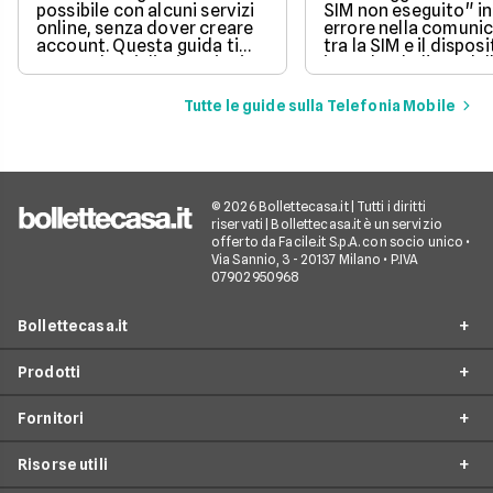
possibile con alcuni servizi
SIM non eseguito" in
online, senza dover creare
errore nella comuni
account. Questa guida ti
tra la SIM e il disposi
mostra le migliori opzioni
impedendo l'uso dell
per inviare messaggi senza
mobile.
spese aggiuntive.
Tutte le guide sulla Telefonia Mobile
© 2026 Bollettecasa.it | Tutti i diritti
riservati | Bollettecasa.it è un servizio
offerto da Facile.it S.p.A. con socio unico •
Via Sannio, 3 - 20137 Milano • P.IVA
07902950968
Bollettecasa.it
Prodotti
Chi siamo
Fornitori
Contatti
Offerte Luce e Gas
Servizio clienti
Risorse utili
Offerte Internet Casa
Fornitori Gas e Luce
Reclami