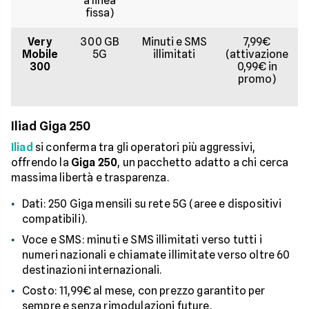
a linea
fissa)
Very
300 GB
Minuti e SMS
7,99€
Mobile
5G
illimitati
(attivazione
300
0,99€ in
promo)
Iliad Giga 250
Iliad
si conferma tra gli operatori più aggressivi,
offrendo la
Giga 250
, un pacchetto adatto a chi cerca
massima libertà e trasparenza.
Dati: 250 Giga mensili su rete 5G (aree e dispositivi
compatibili).
Voce e SMS: minuti e SMS illimitati verso tutti i
numeri nazionali e chiamate illimitate verso oltre 60
destinazioni internazionali.
Costo: 11,99€ al mese, con prezzo garantito per
sempre e senza rimodulazioni future.