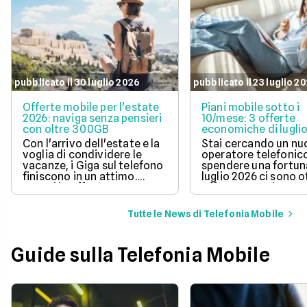
pubblicato il 30 luglio 2026
pubblicato il 23 luglio 2
Offerte mobile per l'estate
Piani mobile sotto i
2026: naviga senza pensieri
10/mese: 3 offerte
con oltre 300GB
economiche di lugli
Con l'arrivo dell'estate e la
Stai cercando un n
voglia di condividere le
operatore telefonic
vacanze, i Giga sul telefono
spendere una fortun
finiscono in un attimo.
luglio 2026 ci sono 
Scopri le offerte
offerte sotto i 10 eur
telefoniche di luglio 2026
mese che includono
per navigare veloci in 5G
tantissimi Giga e la 
Tutte le News di Telefonia Mobile
con tantissimi Giga e
connessione 5G.
risparmiare sul tuo
abbonamento.
Guide sulla Telefonia Mobile