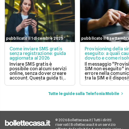
pubblicato il 1 dicembre 2025
pubblicato il 8 settembr
Come inviare SMS gratis
Provisioning della s
senza registrazione: guida
eseguito: a quali cau
aggiornata al 2026
dovuto e come risol
questo errore
Inviare SMS gratis è
Il messaggio "Provis
possibile con alcuni servizi
SIM non eseguito" in
online, senza dover creare
errore nella comuni
account. Questa guida ti
tra la SIM e il disposi
mostra le migliori opzioni
impedendo l'uso dell
per inviare messaggi senza
mobile.
spese aggiuntive.
Tutte le guide sulla Telefonia Mobile
© 2026 Bollettecasa.it | Tutti i diritti
riservati | Bollettecasa.it è un servizio