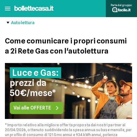
Parte del gruppo:
Autolettura
Come comunicare i propri consumi
a 2i Rete Gas con l'autolettura
Luce e Gas:
prezzi da
50€/mese*
Vai alle OFFERTE
* Importo relativo alla migliore offerta proposta dai nostri partner al
20/04/2026, ottenuto suddividendo la spesa annua su base mensile, per
un profilo di consumo di 121 Smc annui e 934 kWh annui, potenza