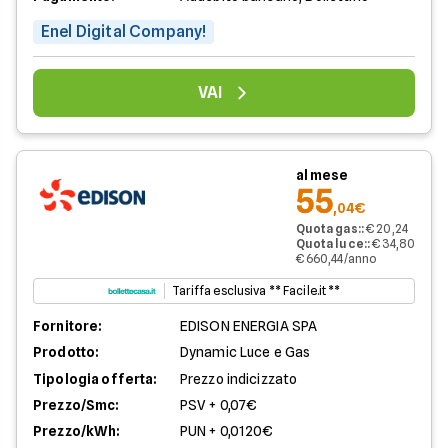
Enel Digital Company!
VAI
al mese
55
,04€
Quota gas:
:
€ 20,24
Quota luce:
:
€ 34,80
€ 660,44/anno
Tariffa esclusiva ** Facile.it **
Fornitore:
EDISON ENERGIA SPA
Prodotto:
Dynamic Luce e Gas
Tipologia offerta:
Prezzo indicizzato
Prezzo/Smc:
PSV + 0,07€
Prezzo/kWh:
PUN + 0,0120€