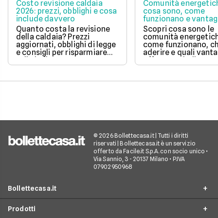
Costo revisione caldaia
Comunità energetic
2026: prezzi, obblighi e cosa
cosa sono, come
include davvero
funzionano e vantag
Quanto costa la revisione
Scopri cosa sono le
della caldaia? Prezzi
comunità energetic
aggiornati, obblighi di legge
come funzionano, ch
e consigli per risparmiare
aderire e quali vanta
sulla bolletta gas.
offrono su bolletta 
sostenibilità.
© 2026 Bollettecasa.it | Tutti i diritti
riservati | Bollettecasa.it è un servizio
offerto da Facile.it S.p.A. con socio unico •
Via Sannio, 3 - 20137 Milano • P.IVA
07902950968
Bollettecasa.it
Prodotti
Chi siamo