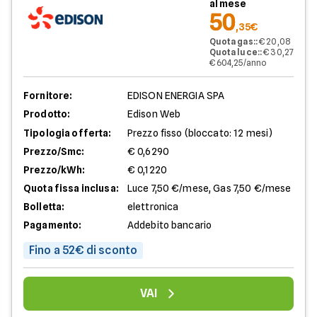
al mese
50
,35€
Quota gas:
:
€ 20,08
Quota luce:
:
€ 30,27
€ 604,25/anno
Fornitore:
EDISON ENERGIA SPA
Prodotto:
Edison Web
Tipologia offerta:
Prezzo fisso (bloccato: 12 mesi)
Prezzo/Smc:
€ 0,6290
Prezzo/kWh:
€ 0,1220
Quota fissa inclusa:
Luce 7,50 €/mese, Gas 7,50 €/mese
Bolletta:
elettronica
Pagamento:
Addebito bancario
Fino a 52€ di sconto
VAI