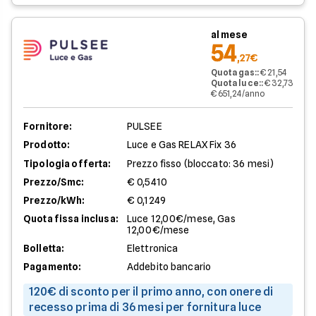
al mese
54
,27€
Quota gas:
:
€ 21,54
Quota luce:
:
€ 32,73
€ 651,24/anno
Fornitore:
PULSEE
Prodotto:
Luce e Gas RELAX Fix 36
Tipologia offerta:
Prezzo fisso (bloccato: 36 mesi)
Prezzo/Smc:
€ 0,5410
Prezzo/kWh:
€ 0,1249
Quota fissa inclusa:
Luce 12,00€/mese, Gas
12,00€/mese
Bolletta:
Elettronica
Pagamento:
Addebito bancario
120€ di sconto per il primo anno, con onere di
recesso prima di 36 mesi per fornitura luce