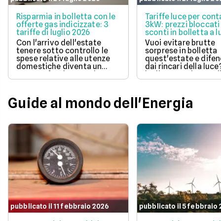
Risparmia in bolletta con le
Tariffe luce per cont
offerte gas indicizzate: 3
3kW: prezzi bloccati
tariffe di luglio 2026
sconti in bolletta a l
2026
Con l'arrivo dell'estate
Vuoi evitare brutte
tenere sotto controllo le
sorprese in bolletta
spese relative alle utenze
quest'estate e difen
domestiche diventa un
dai rincari della luce
aspetto fondamentale per
luglio 2026 ci sono d
la pianificazione del bilancio
offerte con prezzo
familiare. Scegliere una
bloccato per un anno
soluzione a prezzo variabile
aiutano a tenere so
Guide al mondo dell'Energia
consente di agganciare la
controllo le spese di
propria bolletta
Scopri la soluzione p
all'andamento aggiornato
conveniente per te t
del mercato dell'energia
quelle proposte da E
naturale.
Illumia e Ajò Energia
risparmiare fin da su
pubblicato il 11 febbraio 2026
pubblicato il 5 febbraio