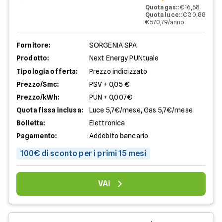
Quota gas:
:
€ 16,68
Quota luce:
:
€ 30,88
€ 570,79/anno
Fornitore:
SORGENIA SPA
Prodotto:
Next Energy PUNtuale
Tipologia offerta:
Prezzo indicizzato
Prezzo/Smc:
PSV + 0,05 €
Prezzo/kWh:
PUN + 0,007€
Quota fissa inclusa:
Luce 5,7€/mese, Gas 5,7€/mese
Bolletta:
Elettronica
Pagamento:
Addebito bancario
100€ di sconto per i primi 15 mesi
VAI