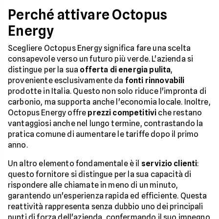
Perché attivare Octopus
Energy
Scegliere Octopus Energy significa fare una scelta
consapevole verso un futuro più verde. L'azienda si
distingue per la sua
offerta di
energia pulita
,
proveniente esclusivamente da
fonti rinnovabili
prodotte in Italia. Questo non solo riduce l'impronta di
carbonio, ma supporta anche l'economia locale. Inoltre,
Octopus Energy offre
prezzi competitivi
che restano
vantaggiosi anche nel lungo termine, contrastando la
pratica comune di aumentare le tariffe dopo il primo
anno.
Un altro elemento fondamentale è il
servizio clienti
:
questo fornitore si distingue per la sua capacità di
rispondere alle chiamate in meno di un minuto,
garantendo un'esperienza rapida ed efficiente. Questa
reattività rappresenta senza dubbio uno dei principali
punti di forza dell'azienda, confermando il suo impegno