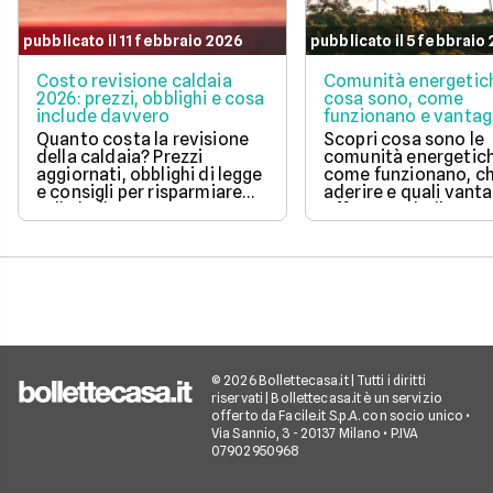
pubblicato il 11 febbraio 2026
pubblicato il 5 febbraio
Costo revisione caldaia
Comunità energetic
2026: prezzi, obblighi e cosa
cosa sono, come
include davvero
funzionano e vantag
Quanto costa la revisione
Scopri cosa sono le
della caldaia? Prezzi
comunità energetic
aggiornati, obblighi di legge
come funzionano, ch
e consigli per risparmiare
aderire e quali vanta
sulla bolletta gas.
offrono su bolletta 
sostenibilità.
© 2026 Bollettecasa.it | Tutti i diritti
riservati | Bollettecasa.it è un servizio
offerto da Facile.it S.p.A. con socio unico •
Via Sannio, 3 - 20137 Milano • P.IVA
07902950968