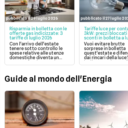
pubblicato il 29 luglio 2026
pubblicato il 27 luglio 2
Risparmia in bolletta con le
Tariffe luce per cont
offerte gas indicizzate: 3
3kW: prezzi bloccati
tariffe di luglio 2026
sconti in bolletta a l
2026
Con l'arrivo dell'estate
Vuoi evitare brutte
tenere sotto controllo le
sorprese in bolletta
spese relative alle utenze
quest'estate e difen
domestiche diventa un
dai rincari della luce
aspetto fondamentale per
luglio 2026 ci sono d
la pianificazione del bilancio
offerte con prezzo
familiare. Scegliere una
bloccato per un anno
soluzione a prezzo variabile
aiutano a tenere so
Guide al mondo dell'Energia
consente di agganciare la
controllo le spese di
propria bolletta
Scopri la soluzione p
all'andamento aggiornato
conveniente per te t
del mercato dell'energia
quelle proposte da E
naturale.
Illumia e Ajò Energia
risparmiare fin da su