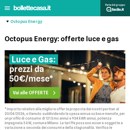
Parte del gruppo:
Octopus Energy
Octopus Energy: offerte luce e gas
Luce e Gas:
prezzi da
50€/mese*
Vai alle OFFERTE
* Importo relativo alla migliore offerta proposta dai nostri partner al
20/04/2026, ottenuto suddividendo la spesa annua su base mensile, per
un profilo di consumo di 121 Smc annui e 934 kWh annui, potenza
impegnata 3 kW, comune Milano. Le tariffe possono essere soggette a
variazione a seconda dei consumi e della stagionalità. Verifica le