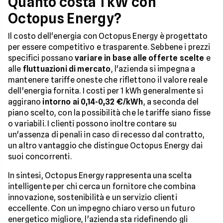
Quanto costa 1 kW con
Octopus Energy?
Il costo dell'energia con Octopus Energy è progettato
per essere competitivo e trasparente. Sebbene i prezzi
specifici possano
variare in base alle offerte scelte
e
alle
fluttuazioni di mercato
, l'azienda si impegna a
mantenere tariffe oneste che riflettono il valore reale
dell'energia fornita. I costi per 1 kWh generalmente si
aggirano
intorno ai 0,14-0,32 €/kWh
, a seconda del
piano scelto, con la possibilità che le tariffe siano fisse
o variabili. I clienti possono inoltre contare su
un'assenza di penali in caso di recesso dal contratto,
un altro vantaggio che distingue Octopus Energy dai
suoi concorrenti.
In sintesi, Octopus Energy rappresenta una scelta
intelligente per chi cerca un fornitore che combina
innovazione, sostenibilità e un servizio clienti
eccellente. Con un impegno chiaro verso un futuro
energetico migliore, l'azienda sta ridefinendo gli