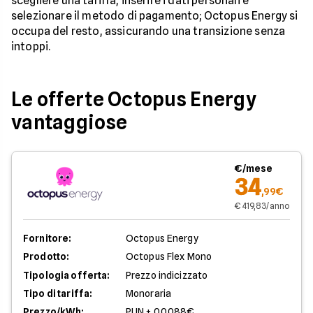
scegliere una tariffa, inserire i dati personali e
selezionare il metodo di pagamento; Octopus Energy si
occupa del resto, assicurando una transizione senza
intoppi.
Le offerte Octopus Energy
vantaggiose
€/mese
34
,99€
€ 419,83/anno
Fornitore:
Octopus Energy
Prodotto:
Octopus Flex Mono
Tipologia offerta:
Prezzo indicizzato
Tipo di tariffa:
Monoraria
Prezzo/kWh:
PUN + 0,0088€