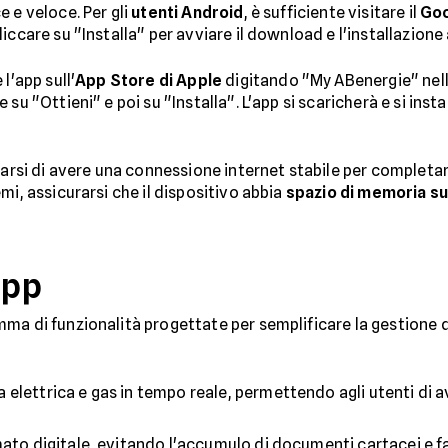
 e veloce. Per gli
utenti Android
, è sufficiente visitare il
Goo
iccare su "Installa" per avviare il download e l'installazion
l'app sull'
App Store di Apple
digitando "My ABenergie" nella
 su "Ottieni" e poi su "Installa". L'app si scaricherà e si in
rarsi di avere una connessione internet stabile per completar
mi, assicurarsi che il dispositivo abbia
spazio di memoria su
app
ma di funzionalità progettate per semplificare la gestione de
a elettrica e gas in tempo reale, permettendo agli utenti di 
ato digitale, evitando l'accumulo di documenti cartacei e fa