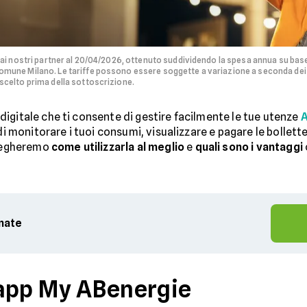
dai nostri partner al 20/04/2026, ottenuto suddividendo la spesa annua su bas
mune Milano. Le tariffe possono essere soggette a variazione a seconda dei co
scelto prima della sottoscrizione.
digitale che ti consente di gestire facilmente le tue utenze
A
 di monitorare i tuoi consumi, visualizzare e pagare le bollet
piegheremo
come utilizzarla al meglio
e
quali sono i vantaggi
rnate
'app My ABenergie