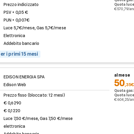
Prezzo indicizzato
Quota luce
€ 570,79/a
PSV + 0,05 €
PUN + 0,007€
Luce 5,7€/mese, Gas 5,7€/mese
Elettronica
Addebito bancario
er i primi 15 mesi
al mese
EDISON ENERGIA SPA
50
Edison Web
,35€
Quota gas:
Prezzo fisso (bloccato: 12 mesi)
Quota luce
€ 604,25/a
€ 0,6290
€ 0,1220
Luce 7,50 €/mese, Gas 7,50 €/mese
elettronica