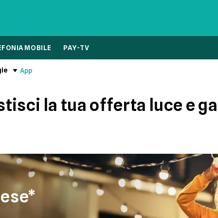
EFONIA MOBILE
PAY-TV
gie
App
isci la tua offerta luce e ga
mese*