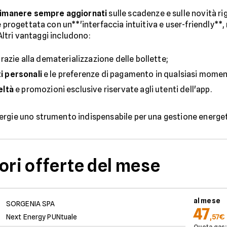
rimanere sempre aggiornati
sulle scadenze e sulle novità ri
è progettata con un**'interfaccia intuitiva e user-friendly**
 Altri vantaggi includono:
razie alla dematerializzazione delle bollette;
i personali
e le preferenze di pagamento in qualsiasi momen
eltà
e promozioni esclusive riservate agli utenti dell'app.
ergie uno strumento indispensabile per una gestione energet
ori offerte del mese
al mese
SORGENIA SPA
47
Next Energy PUNtuale
,57€
Quota gas: