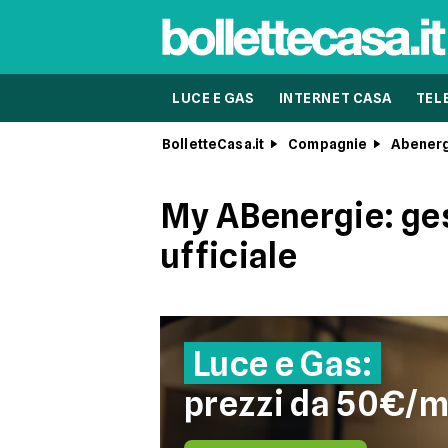
LUCE E GAS
INTERNET CASA
TEL
BolletteCasa.it
Compagnie
Abener
My ABenergie: gest
ufficiale
Luce e Gas:
prezzi da 50€/