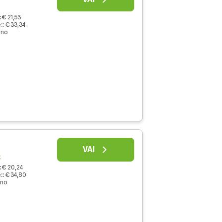
:
€ 21,53
:
:
€ 33,34
nno
VAI
€
:
€ 20,24
:
:
€ 34,80
nno