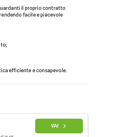
guardanti il proprio contratto
, rendendo facile e piacevole
to;
ica efficiente e consapevole.
VAI
:
€ 16,68