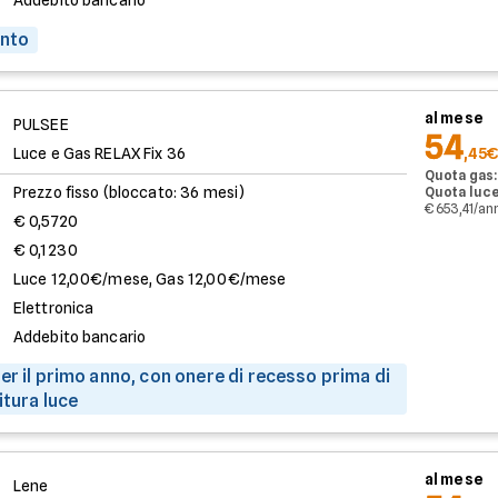
Addebito bancario
onto
al mese
PULSEE
54
Luce e Gas RELAX Fix 36
,45€
Quota gas:
Prezzo fisso (bloccato: 36 mesi)
Quota luce
€ 653,41/an
€ 0,5720
€ 0,1230
Luce 12,00€/mese, Gas 12,00€/mese
Elettronica
Addebito bancario
er il primo anno, con onere di recesso prima di
itura luce
al mese
Lene