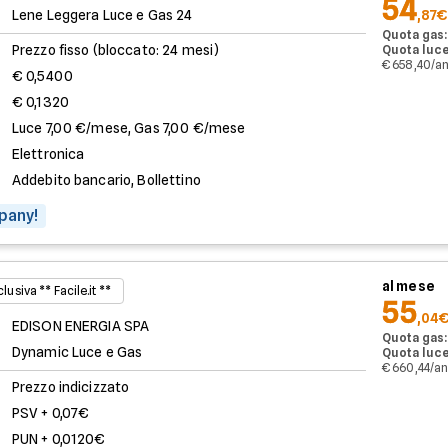
54
Lene Leggera Luce e Gas 24
,87€
Quota gas:
Prezzo fisso (bloccato: 24 mesi)
Quota luce
€ 658,40/a
€ 0,5400
€ 0,1320
Luce 7,00 €/mese, Gas 7,00 €/mese
Elettronica
Addebito bancario, Bollettino
pany!
al mese
lusiva ** Facile.it **
55
,04
EDISON ENERGIA SPA
Quota gas:
Dynamic Luce e Gas
Quota luce
€ 660,44/a
Prezzo indicizzato
PSV + 0,07€
PUN + 0,0120€