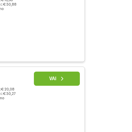
:
:
€ 30,88
nno
VAI
:
€ 20,08
:
:
€ 30,27
nno