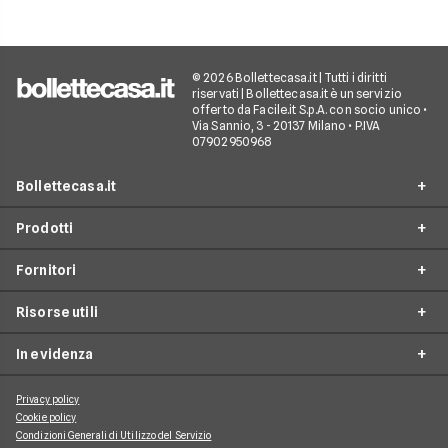
© 2026 Bollettecasa.it | Tutti i diritti
riservati | Bollettecasa.it è un servizio
offerto da Facile.it S.p.A. con socio unico •
Via Sannio, 3 - 20137 Milano • P.IVA
07902950968
Bollettecasa.it
Prodotti
Chi siamo
Fornitori
Contatti
Offerte Luce e Gas
Servizio clienti
Risorse utili
Offerte Internet Casa
Fornitori Gas e Luce
Reclami
Offerte Telefonia mobile
In evidenza
Provider Internet
Guide al risparmio energetico
Offerte Streaming e Pay-TV
Operatori telefonici
Guide internet casa
Privacy policy
Aggiornamenti su Luce e Gas
Cookie policy
Piattaforme Streaming e Pay-TV
Guide alla telefonia mobile
Condizioni Generali di Utilizzo del Servizio
Approfondimenti Internet Casa