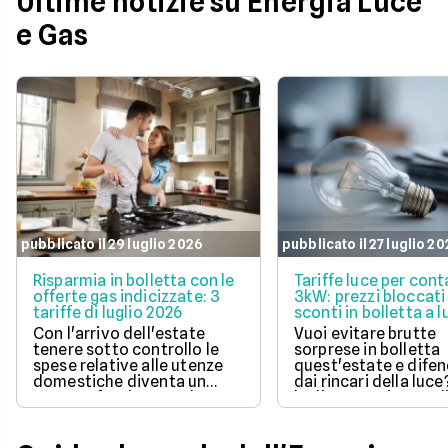
Ultime notizie su Energia Luce
e Gas
pubblicato il 29 luglio 2026
pubblicato il 27 luglio 2
Risparmia in bolletta con le
Tariffe luce per cont
offerte gas indicizzate: 3
3kW: prezzi bloccati
tariffe di luglio 2026
sconti in bolletta a l
2026
Con l'arrivo dell'estate
Vuoi evitare brutte
tenere sotto controllo le
sorprese in bolletta
spese relative alle utenze
quest'estate e difen
domestiche diventa un
dai rincari della luce
aspetto fondamentale per
luglio 2026 ci sono d
la pianificazione del bilancio
offerte con prezzo
familiare. Scegliere una
bloccato per un anno
soluzione a prezzo variabile
aiutano a tenere so