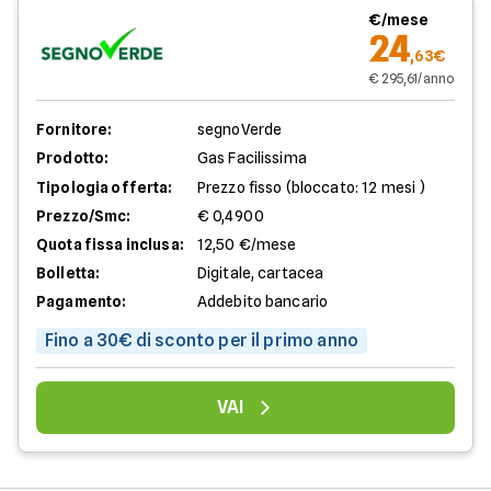
€/mese
24
,63€
€ 295,61/anno
Fornitore:
segnoVerde
Prodotto:
Gas Facilissima
Tipologia offerta:
Prezzo fisso (bloccato: 12 mesi )
Prezzo/Smc:
€ 0,4900
Quota fissa inclusa:
12,50 €/mese
Bolletta:
Digitale, cartacea
Pagamento:
Addebito bancario
Fino a 30€ di sconto per il primo anno
VAI