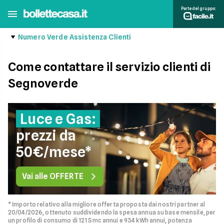
Parte del gruppo:
Numero Verde Assistenza Clienti
Come contattare il servizio clienti di
Segnoverde
Luce e Gas:
prezzi da
50€/mese*
Vai alle OFFERTE
* Importo relativo alla migliore offerta proposta dai nostri partner al
20/04/2026, ottenuto suddividendo la spesa annua su base mensile, per
un profilo di consumo di 121 Smc annui e 934 kWh annui, potenza