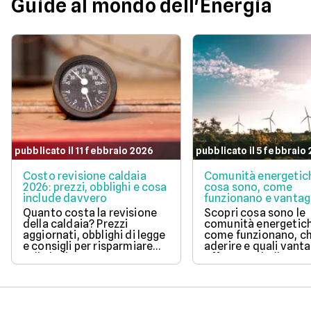
Guide al mondo dell'Energia
consente di agganciare la
controllo le spese di
propria bolletta
Scopri la soluzione p
all'andamento aggiornato
conveniente per te t
del mercato dell'energia
quelle proposte da E
naturale.
Illumia e Ajò Energia
risparmiare fin da su
pubblicato il 11 febbraio 2026
pubblicato il 5 febbraio
Costo revisione caldaia
Comunità energetic
2026: prezzi, obblighi e cosa
cosa sono, come
include davvero
funzionano e vantag
Quanto costa la revisione
Scopri cosa sono le
della caldaia? Prezzi
comunità energetic
aggiornati, obblighi di legge
come funzionano, ch
e consigli per risparmiare
aderire e quali vanta
sulla bolletta gas.
offrono su bolletta 
sostenibilità.