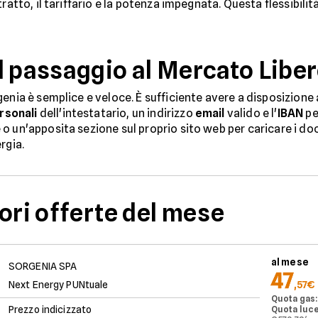
ratto, il tariffario e la potenza impegnata. Questa flessibilit
l passaggio al Mercato Libe
genia è semplice e veloce. È sufficiente avere a disposizione
rsonali
dell'intestatario, un indirizzo
email
valido e l'
IBAN
pe
o un'apposita sezione sul proprio sito web per caricare i do
rgia.
ori offerte del mese
al mese
SORGENIA SPA
47
Next Energy PUNtuale
,57€
Quota gas:
Prezzo indicizzato
Quota luce