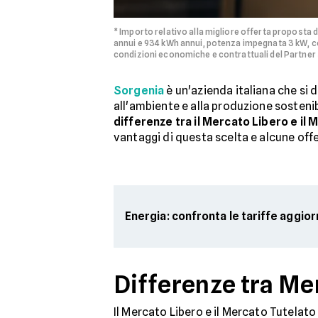
* Importo relativo alla migliore offerta proposta 
annui e 934 kWh annui, potenza impegnata 3 kW, co
condizioni economiche e contrattuali del Partner 
Sorgenia
è un'azienda italiana che si d
all'ambiente e alla produzione sostenibi
differenze tra il Mercato Libero e il
vantaggi di questa scelta e alcune offer
Energia: confronta le tariffe aggio
Differenze tra Me
Il Mercato Libero e il Mercato Tutelato 