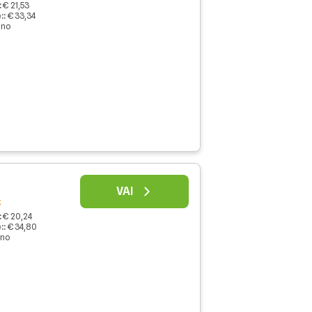
:
€ 21,53
:
:
€ 33,34
nno
VAI
€
:
€ 20,24
:
:
€ 34,80
nno