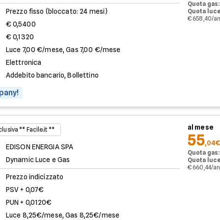
Quota gas:
Prezzo fisso (bloccato: 24 mesi)
Quota luce
€ 658,40/a
€ 0,5400
€ 0,1320
Luce 7,00 €/mese, Gas 7,00 €/mese
Elettronica
Addebito bancario, Bollettino
pany!
al mese
lusiva ** Facile.it **
55
,04
EDISON ENERGIA SPA
Quota gas:
Dynamic Luce e Gas
Quota luce
€ 660,44/a
Prezzo indicizzato
PSV + 0,07€
PUN + 0,0120€
Luce 8,25€/mese, Gas 8,25€/mese