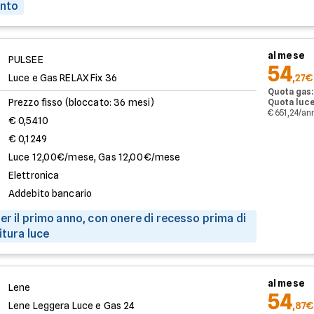
onto
al mese
PULSEE
54
Luce e Gas RELAX Fix 36
,27€
Quota gas:
Prezzo fisso (bloccato: 36 mesi)
Quota luce
€ 651,24/an
€ 0,5410
€ 0,1249
Luce 12,00€/mese, Gas 12,00€/mese
Elettronica
Addebito bancario
er il primo anno, con onere di recesso prima di
itura luce
al mese
Lene
54
Lene Leggera Luce e Gas 24
,87€