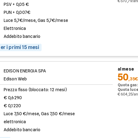
€ 570,79/a
PSV + 0,05 €
PUN + 0,007€
Luce 5,7€/mese, Gas 5,7€/mese
Elettronica
Addebito bancario
er i primi 15 mesi
al mese
EDISON ENERGIA SPA
50
Edison Web
,35€
Quota gas:
Prezzo fisso (bloccato: 12 mesi)
Quota luce
€ 604,25/a
€ 0,6290
€ 0,1220
Luce 7,50 €/mese, Gas 7,50 €/mese
elettronica
Addebito bancario