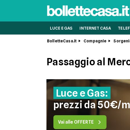
LUCE E GAS
INTERNET CASA
TELEF
BolletteCasa.it
Compagnie
Sorgeni
Passaggio al Merc
Luce e Gas:
prezzi da 50€/
Vai alle OFFERTE