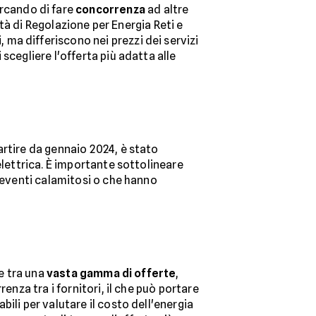
ercando di fare
concorrenza
ad altre
rità di Regolazione per Energia Reti e
, ma differiscono nei prezzi dei servizi
scegliere l'offerta più adatta alle
artire da gennaio 2024, è stato
elettrica. È importante sottolineare
 eventi calamitosi o che hanno
re tra una
vasta gamma di offerte
,
enza tra i fornitori, il che può portare
ili per valutare il costo dell'energia