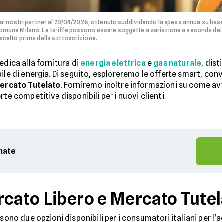
dai nostri partner al 20/04/2026, ottenuto suddividendo la spesa annua su bas
mune Milano. Le tariffe possono essere soggette a variazione a seconda dei co
scelto prima della sottoscrizione.
edica alla fornitura di
energia elettrica
e
gas naturale
, dis
le di energia. Di seguito, esploreremo le offerte smart, conve
 Mercato Tutelato
. Forniremo inoltre informazioni su come avv
te competitive disponibili per i nuovi clienti.
rnate
rcato Libero e Mercato Tute
sono due opzioni disponibili per i consumatori italiani per l'a