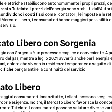
nde elettriche stabiliscono autonomamente i propri prezzi, c
rcato Tutelato
, i prezzi dell'energia sono stabiliti dall'Auto
condividono i costi fissi
come i contatori, le imposte e le reti
 Mercato Libero, i consumatori hanno maggiori possibilità di 
 servizio.
ato Libero con Sorgenia
ergia con Sorgenia è un processo semplice e conveniente. A p
ro del gas, mentre a luglio 2024 avverrà anche per l'energia 
ani, coloro che vivono in residenze temporanee a seguito di
cifiche
per garantire la continuità del servizio.
ato Libero
ntaggi ai consumatori. Innanzitutto, i clienti possono sceglie
prie esigenze. Inoltre, il Mercato Libero favorisce la concorr
rcato Tutelato. I consumatori possono valutare diverse variab