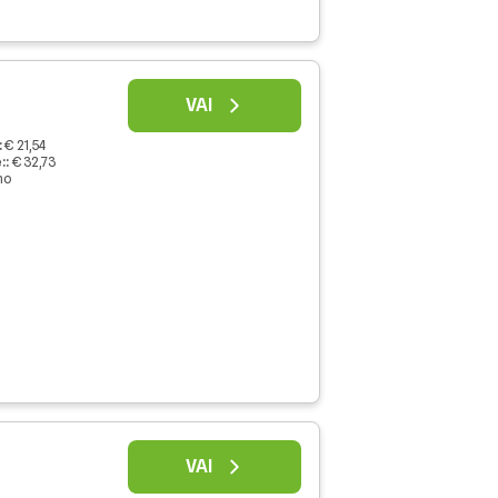
VAI
:
€ 21,54
:
:
€ 32,73
no
VAI