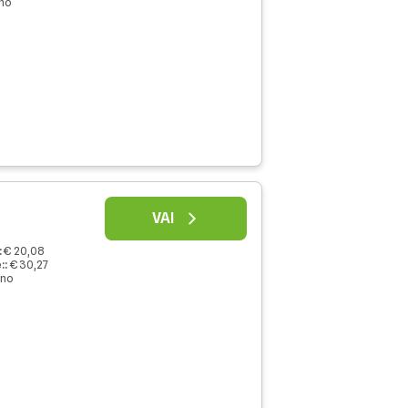
nno
VAI
:
€ 20,08
:
:
€ 30,27
nno