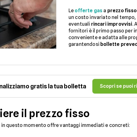
Le
offerte gas
a
prezzo fisso
un costo invariato nel tempo, 
eventuali
rincari improvvisi
. 
fornitori è il primo passo per 
conveniente e adatta alle pro
garantendosi
bollette preved
nalizziamo gratis la tua bolletta
Scopri se puoi 
iere il prezzo fisso
so in questo momento offre vantaggi immediati e concreti: