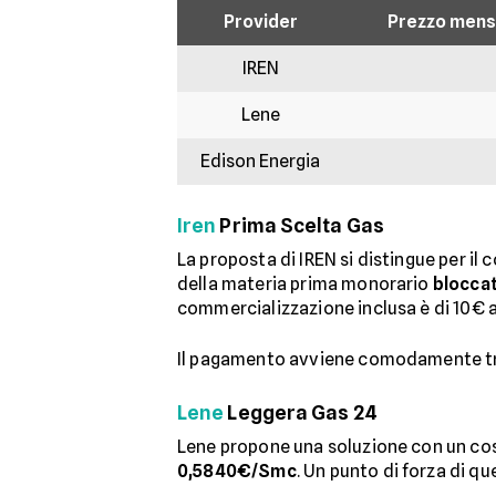
Provider
Prezzo mensi
IREN
Lene
Edison Energia
Iren
Prima Scelta Gas
La proposta di IREN si distingue per il
della materia prima monorario
bloccat
commercializzazione inclusa è di 10€ 
Il pagamento avviene comodamente tra
Lene
Leggera Gas 24
Lene propone una soluzione con un co
0,5840€/Smc
. Un punto di forza di q