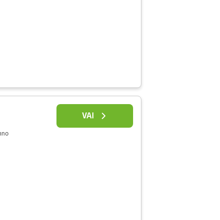
VAI
nno