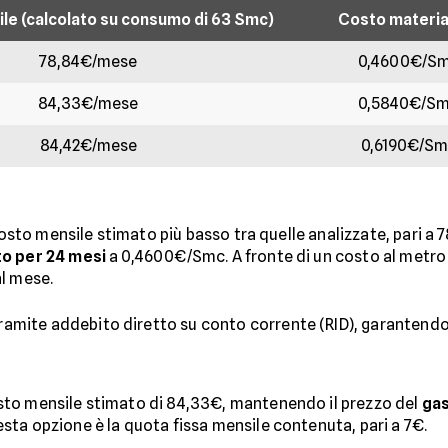
le (calcolato su consumo di 63 Smc)
Costo materia
78,84€/mese
0,4600€/S
84,33€/mese
0,5840€/S
84,42€/mese
0,6190€/Sm
 costo mensile stimato più basso tra quelle analizzate, pari a
o per 24 mesi
a 0,4600€/Smc. A fronte di un costo al metro 
al mese.
mite addebito diretto su conto corrente (RID), garantend
sto mensile stimato di 84,33€, mantenendo il prezzo del
gas
uesta opzione è la quota fissa mensile contenuta, pari a 7€.