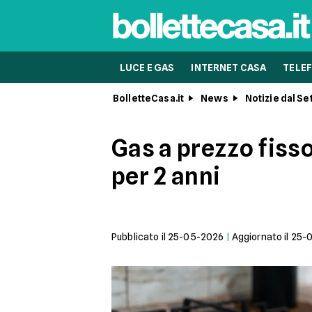
LUCE E GAS
INTERNET CASA
TELEF
BolletteCasa.it
News
Notizie dal Se
Gas a prezzo fisso
per 2 anni
Pubblicato il
25-05-2026
|
Aggiornato il
25-