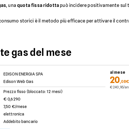
gas
, una
quota fissa ridotta
può incidere positivamente sul 
consumo storici è il metodo più efficace per attivare il cont
rte gas del mese
al mese
EDISON ENERGIA SPA
20
Edison Web Gas
,08€
€ 240,95/a
Prezzo fisso (bloccato: 12 mesi)
€ 0,6290
7,50 €/mese
elettronica
Addebito bancario