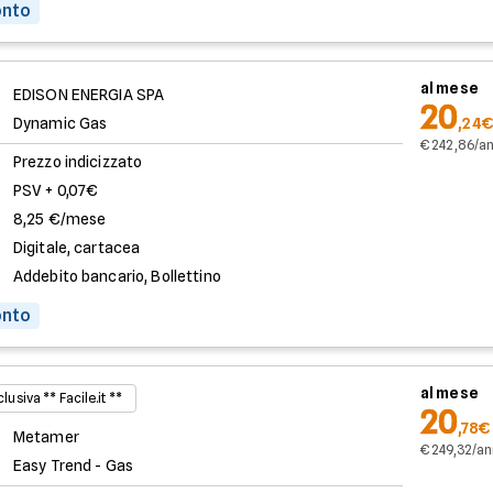
onto
al mese
EDISON ENERGIA SPA
20
Dynamic Gas
,24€
€ 242,86/a
Prezzo indicizzato
PSV + 0,07€
8,25 €/mese
Digitale, cartacea
Addebito bancario, Bollettino
onto
al mese
lusiva ** Facile.it **
20
,78€
Metamer
€ 249,32/a
Easy Trend - Gas