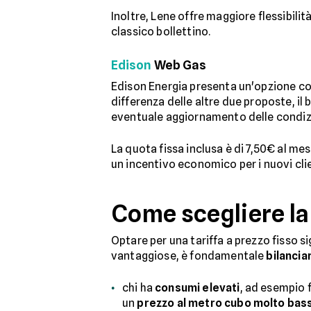
Inoltre, Lene offre maggiore flessibilit
classico bollettino.
Edison
Web Gas
Edison Energia presenta un'opzione co
differenza delle altre due proposte, il
eventuale aggiornamento delle condiz
La quota fissa inclusa è di 7,50€ al me
un incentivo economico per i nuovi cli
Come scegliere la
Optare per una tariffa a prezzo fisso si
vantaggiose, è fondamentale
bilancia
chi ha
consumi elevati
, ad esempio 
un
prezzo al metro cubo molto bas