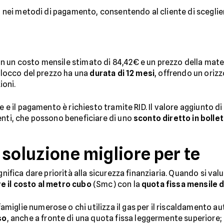
à nei metodi di pagamento, consentendo al cliente di scegliere
n un costo mensile stimato di 84,42€ e un prezzo della mate
 blocco del prezzo ha una
durata di 12 mesi
, offrendo un oriz
ioni.
se e il pagamento è richiesto tramite RID. Il valore aggiunto 
enti, che possono beneficiare di uno
sconto diretto in bollet
 soluzione migliore per te
gnifica dare priorità alla sicurezza finanziaria. Quando si val
re il costo al metro cubo
(Smc) con la
quota fissa mensile 
famiglie numerose o chi utilizza il gas per il riscaldamento 
so
, anche a fronte di una quota fissa leggermente superiore;