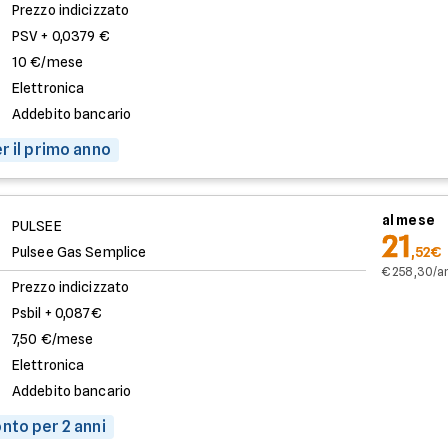
Prezzo indicizzato
PSV + 0,0379 €
10 €/mese
Elettronica
Addebito bancario
r il primo anno
al mese
PULSEE
21
Pulsee Gas Semplice
,52€
€ 258,30/a
Prezzo indicizzato
Psbil + 0,087€
7,50 €/mese
Elettronica
Addebito bancario
nto per 2 anni