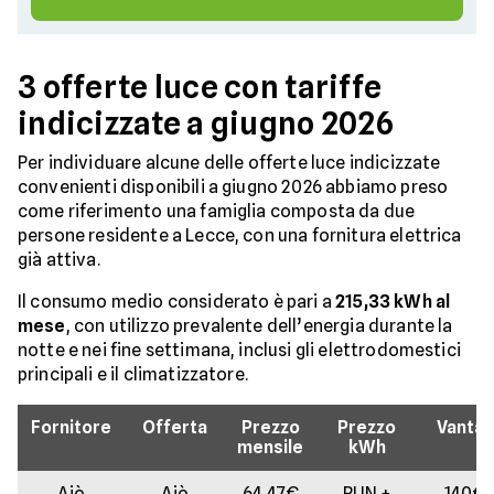
3 offerte luce con tariffe
indicizzate a giugno 2026
Per individuare alcune delle offerte luce indicizzate
convenienti disponibili a giugno 2026 abbiamo preso
come riferimento una famiglia composta da due
persone residente a Lecce, con una fornitura elettrica
già attiva.
Il consumo medio considerato è pari a
215,33 kWh al
mese
, con utilizzo prevalente dell’energia durante la
notte e nei fine settimana, inclusi gli elettrodomestici
principali e il climatizzatore.
Fornitore
Offerta
Prezzo
Prezzo
Vantag
mensile
kWh
Ajò
Ajò
64,47€
PUN +
140€ 