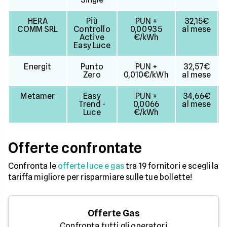
HERA
Più
PUN +
32,15€
COMM SRL
Controllo
0,00935
al mese
Active
€/kWh
Easy Luce
Energit
Punto
PUN +
32,57€
Zero
0,010€/kWh
al mese
Metamer
Easy
PUN +
34,66€
Trend -
0,0066
al mese
Luce
€/kWh
Offerte confrontate
Confronta le
offerte luce e gas
tra 19 fornitori e scegli la
tariffa migliore per risparmiare sulle tue bollette!
Offerte Gas
Confronta tutti gli operatori