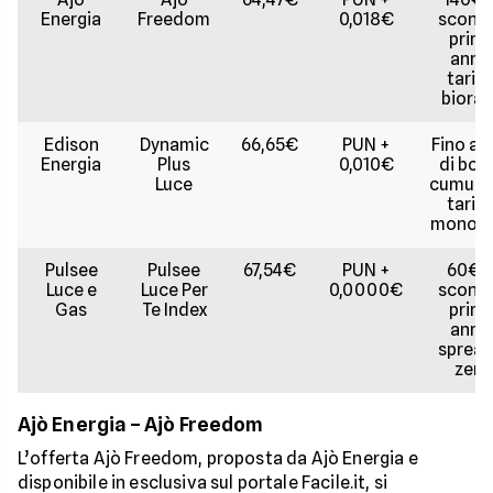
Energia
Freedom
0,018€
sconto 
prim
anno
tariff
biorar
Edison
Dynamic
66,65€
PUN +
Fino a 
Energia
Plus
0,010€
di bon
Luce
cumulabi
tariff
monora
Pulsee
Pulsee
67,54€
PUN +
60€ d
Luce e
Luce Per
0,0000€
sconto 
Gas
Te Index
prim
anno
spread
zero
Ajò Energia – Ajò Freedom
L’offerta Ajò Freedom, proposta da Ajò Energia e
disponibile in esclusiva sul portale Facile.it, si