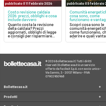
pubblicato il 11 febbraio 2026
pubblicato il 5 febbraio
Costo revisione caldaia
Comunità energetic
2026: prezzi, obblighi e cosa
cosa sono, come
include davvero
funzionano e vantag
Quanto costa la revisione
Scopri cosa sono le
della caldaia? Prezzi
comunità energetic
aggiornati, obblighi di legge
come funzionano, ch
e consigli per risparmiare
aderire e quali vanta
sulla bolletta gas.
offrono su bolletta 
sostenibilità.
© 2026 Bollettecasa.it | Tutti i diritti
riservati | Bollettecasa.it è un servizio
offerto da Facile.it S.p.A. con socio unico •
Via Sannio, 3 - 20137 Milano • P.IVA
07902950968
Bollettecasa.it
Prodotti
Chi siamo