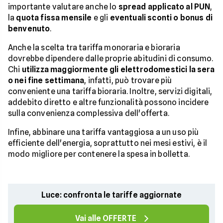
importante valutare anche lo
spread applicato al PUN
,
la
quota fissa mensile
e gli
eventuali sconti o bonus di
benvenuto
.
Anche la scelta tra tariffa monoraria e bioraria
dovrebbe dipendere dalle proprie abitudini di consumo.
Chi
utilizza maggiormente gli elettrodomestici la sera
o nei fine settimana
, infatti, può trovare più
conveniente una tariffa bioraria. Inoltre, servizi digitali,
addebito diretto e altre funzionalità possono incidere
sulla convenienza complessiva dell'offerta.
Infine, abbinare una tariffa vantaggiosa a un uso più
efficiente dell'energia, soprattutto nei mesi estivi, è il
modo migliore per contenere la spesa in bolletta.
Luce: confronta le tariffe aggiornate
Vai alle OFFERTE