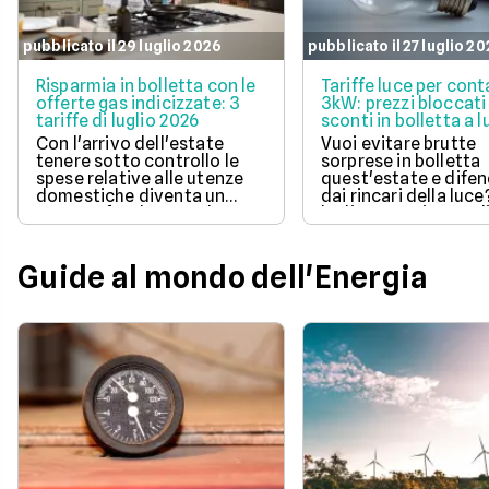
pubblicato il 29 luglio 2026
pubblicato il 27 luglio 2
Risparmia in bolletta con le
Tariffe luce per cont
offerte gas indicizzate: 3
3kW: prezzi bloccati
tariffe di luglio 2026
sconti in bolletta a l
2026
Con l'arrivo dell'estate
Vuoi evitare brutte
tenere sotto controllo le
sorprese in bolletta
spese relative alle utenze
quest'estate e difen
domestiche diventa un
dai rincari della luce
aspetto fondamentale per
luglio 2026 ci sono d
la pianificazione del bilancio
offerte con prezzo
familiare. Scegliere una
bloccato per un anno
soluzione a prezzo variabile
aiutano a tenere so
Guide al mondo dell'Energia
consente di agganciare la
controllo le spese di
propria bolletta
Scopri la soluzione p
all'andamento aggiornato
conveniente per te t
del mercato dell'energia
quelle proposte da E
naturale.
Illumia e Ajò Energia
risparmiare fin da su