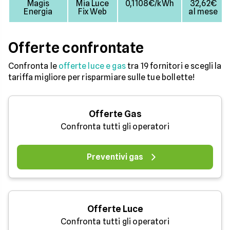
Magis
Mia Luce
0,1108€/kWh
32,62€
Energia
Fix Web
al mese
Offerte confrontate
Confronta le
offerte luce e gas
tra 19 fornitori e scegli la
tariffa migliore per risparmiare sulle tue bollette!
Offerte Gas
Confronta tutti gli operatori
Preventivi gas
Offerte Luce
Confronta tutti gli operatori