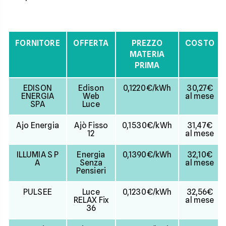
FORNITORE
OFFERTA
PREZZO
COSTO
MATERIA
PRIMA
EDISON
Edison
0,1220€/kWh
30,27€
ENERGIA
Web
al mese
SPA
Luce
Ajo Energia
Ajò Fisso
0,1530€/kWh
31,47€
12
al mese
ILLUMIA S P
Energia
0,1390€/kWh
32,10€
A
Senza
al mese
Pensieri
PULSEE
Luce
0,1230€/kWh
32,56€
RELAX Fix
al mese
36