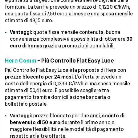
e punta su una gestione completamente digitale della
fornitura. La tariffa prevede un prezzo di 0,1220 €/kWh,
una quota fissa di 7,50 euro al mese e una spesa mensile
stimata di 49,15 euro.
Vantaggi:
quota fissa mensile contenuta, buona
convenienza complessiva e possibilità di ottenere
30
euro di bonus
grazie a promozioni comulabili.
Hera Comm
– Più Controllo Flat Easy Luce
Più Controllo Flat Easy Luce è la proposta di Hera con
prezzo bloccato per 24 mesi
. L'offerta prevede un
costo dell'energia di 0,1239 €/kWh e una spesa mensile
stimata di 50,41 euro. È possibile scegliere tra
pagamento tramite domiciliazione bancaria o
bollettino postale.
Vantaggi:
prezzo bloccato per due anni,
sconto di
benvenuto di 50 euro
durante il primo anno e
maggiore flessibilità nelle modalità di pagamento
rispetto ad altre offerte.