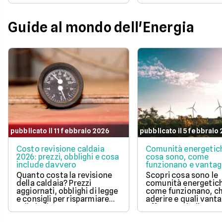
la pianificazione del bilancio
offerte con prezzo
familiare. Scegliere una
bloccato per un anno
soluzione a prezzo variabile
aiutano a tenere so
Guide al mondo dell'Energia
consente di agganciare la
controllo le spese di
propria bolletta
Scopri la soluzione p
all'andamento aggiornato
conveniente per te t
del mercato dell'energia
quelle proposte da E
naturale.
Illumia e Ajò Energia
risparmiare fin da su
pubblicato il 11 febbraio 2026
pubblicato il 5 febbraio
Costo revisione caldaia
Comunità energetic
2026: prezzi, obblighi e cosa
cosa sono, come
include davvero
funzionano e vantag
Quanto costa la revisione
Scopri cosa sono le
della caldaia? Prezzi
comunità energetic
aggiornati, obblighi di legge
come funzionano, ch
e consigli per risparmiare
aderire e quali vanta
sulla bolletta gas.
offrono su bolletta 
sostenibilità.