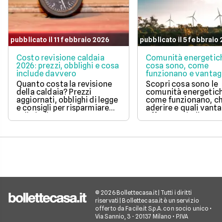
pubblicato il 11 febbraio 2026
pubblicato il 5 febbraio
Costo revisione caldaia
Comunità energetic
2026: prezzi, obblighi e cosa
cosa sono, come
include davvero
funzionano e vantag
Quanto costa la revisione
Scopri cosa sono le
della caldaia? Prezzi
comunità energetic
aggiornati, obblighi di legge
come funzionano, ch
e consigli per risparmiare
aderire e quali vanta
sulla bolletta gas.
offrono su bolletta 
sostenibilità.
© 2026 Bollettecasa.it | Tutti i diritti
riservati | Bollettecasa.it è un servizio
offerto da Facile.it S.p.A. con socio unico •
Via Sannio, 3 - 20137 Milano • P.IVA