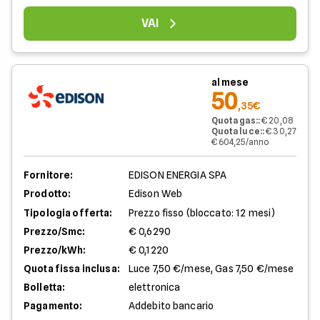
VAI
al mese
50
,35€
Quota gas:
:
€ 20,08
Quota luce:
:
€ 30,27
€ 604,25/anno
Fornitore:
EDISON ENERGIA SPA
Prodotto:
Edison Web
Tipologia offerta:
Prezzo fisso (bloccato: 12 mesi)
Prezzo/Smc:
€ 0,6290
Prezzo/kWh:
€ 0,1220
Quota fissa inclusa:
Luce 7,50 €/mese, Gas 7,50 €/mese
Bolletta:
elettronica
Pagamento:
Addebito bancario