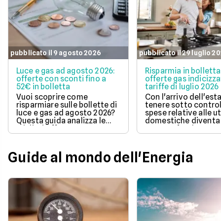
pubblicato il 9 agosto 2026
pubblicato il 29 luglio 2
Luce e gas ad agosto 2026:
Risparmia in bolletta
offerte con sconti fino a
offerte gas indicizza
52€ in bolletta
tariffe di luglio 2026
Vuoi scoprire come
Con l'arrivo dell'est
risparmiare sulle bollette di
tenere sotto control
luce e gas ad agosto 2026?
spese relative alle u
Questa guida analizza le
domestiche diventa
migliori offerte a prezzo
aspetto fondamenta
bloccato del mese,
la pianificazione del
aiutandoti a scegliere la
familiare. Scegliere 
tariffa più conveniente per
soluzione a prezzo v
Guide al mondo dell'Energia
la tua casa. Leggi l'articolo
consente di aggancia
per trovare la soluzione
propria bolletta
giusta e proteggerti da
all'andamento aggi
futuri rincari!
del mercato dell'ene
naturale.