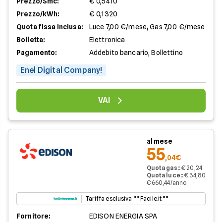
Prezzo/Smc:
€ 0,5410
Prezzo/kWh:
€ 0,1320
Quota fissa inclusa:
Luce 7,00 €/mese, Gas 7,00 €/mese
Bolletta:
Elettronica
Pagamento:
Addebito bancario, Bollettino
Enel Digital Company!
VAI
al mese
55
,04€
Quota gas:
:
€ 20,24
Quota luce:
:
€ 34,80
€ 660,44/anno
Tariffa esclusiva ** Facile.it **
Fornitore:
EDISON ENERGIA SPA