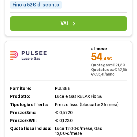
Fino a 52€ di sconto
VAI
al mese
54
,45€
Quota gas:
:
€ 21,89
Quota luce:
:
€ 32,56
€ 653,41/anno
Fornitore:
PULSEE
Prodotto:
Luce e Gas RELAX Fix 36
Tipologia offerta:
Prezzo fisso (bloccato: 36 mesi)
Prezzo/Smc:
€ 0,5720
Prezzo/kWh:
€ 0,1230
Quota fissa inclusa:
Luce 12,00€/mese, Gas
12,00€/mese