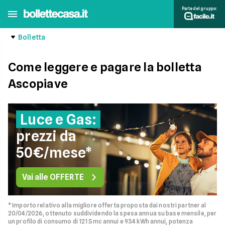
Parte del gruppo:
Bolletta
Come leggere e pagare la bolletta
Ascopiave
Luce e Gas:
prezzi da
50€/mese*
Vai alle OFFERTE
* Importo relativo alla migliore offerta proposta dai nostri partner al
20/04/2026, ottenuto suddividendo la spesa annua su base mensile, per
un profilo di consumo di 121 Smc annui e 934 kWh annui, potenza