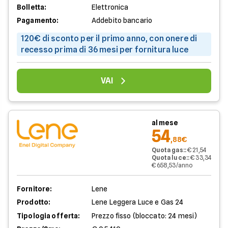
Bolletta:
Elettronica
Pagamento:
Addebito bancario
120€ di sconto per il primo anno, con onere di
recesso prima di 36 mesi per fornitura luce
VAI
al mese
54
,88€
Quota gas:
:
€ 21,54
Quota luce:
:
€ 33,34
€ 658,53/anno
Fornitore:
Lene
Prodotto:
Lene Leggera Luce e Gas 24
Tipologia offerta:
Prezzo fisso (bloccato: 24 mesi)