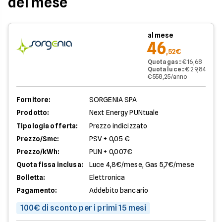
del mese
al mese
46
,52€
Quota gas:
:
€ 16,68
Quota luce:
:
€ 29,84
€ 558,25/anno
Fornitore:
SORGENIA SPA
Prodotto:
Next Energy PUNtuale
Tipologia offerta:
Prezzo indicizzato
Prezzo/Smc:
PSV + 0,05 €
Prezzo/kWh:
PUN + 0,007€
Quota fissa inclusa:
Luce 4,8€/mese, Gas 5,7€/mese
Bolletta:
Elettronica
Pagamento:
Addebito bancario
100€ di sconto per i primi 15 mesi