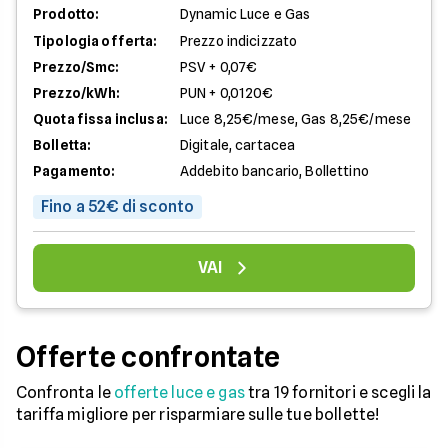
Prodotto:
Dynamic Luce e Gas
Tipologia offerta:
Prezzo indicizzato
Prezzo/Smc:
PSV + 0,07€
Prezzo/kWh:
PUN + 0,0120€
Quota fissa inclusa:
Luce 8,25€/mese, Gas 8,25€/mese
Bolletta:
Digitale, cartacea
Pagamento:
Addebito bancario, Bollettino
Fino a 52€ di sconto
VAI
Offerte confrontate
Confronta le
offerte luce e gas
tra 19 fornitori e scegli la
tariffa migliore per risparmiare sulle tue bollette!