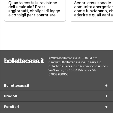
Quanto costa la revisione
Scopri cosa sono le
della caldaia? Prezzi
comunità energetic
aggiornati, obblighi di legge
come funzionano, ch
e consigli per risparmiare
aderire e quali vanta
sulla bolletta gas.
offrono su bolletta 
sostenibilità.
© 2026 Bollettecasa.it | Tutti i diritti
riservati | Bollettecasa.it è un servizio
offerto da Facile.it S.p.A. con socio unico •
Via Sannio, 3 - 20137 Milano • P.IVA
07902950968
Bollettecasa.it
Prodotti
Chi siamo
Fornitori
Contatti
Offerte Luce e Gas