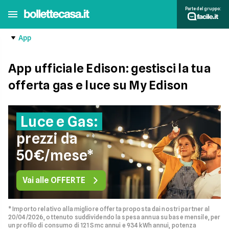
Parte del gruppo:
App
App ufficiale Edison: gestisci la tua
offerta gas e luce su My Edison
Luce e Gas:
prezzi da
50€/mese*
Vai alle OFFERTE
* Importo relativo alla migliore offerta proposta dai nostri partner al
20/04/2026, ottenuto suddividendo la spesa annua su base mensile, per
un profilo di consumo di 121 Smc annui e 934 kWh annui, potenza