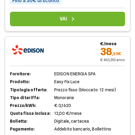
Fino a 30€ di sconto
VAI
€/mese
38
,65€
€ 463,85/anno
Fornitore:
EDISON ENERGIA SPA
Prodotto:
Easy Fix Luce
Tipologia offerta:
Prezzo fisso (bloccato: 12 mesi)
Tipo di tariffa:
Monoraria
Prezzo/kWh:
€ 0,1620
Quota fissa inclusa:
12,00 €/mese
Bolletta:
Digitale, cartacea
Pagamento:
Addebito bancario, Bollettino