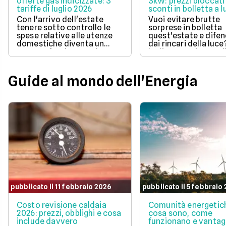
offerte gas indicizzate: 3
3kW: prezzi bloccati
tariffe di luglio 2026
sconti in bolletta a l
2026
Con l'arrivo dell'estate
Vuoi evitare brutte
tenere sotto controllo le
sorprese in bolletta
spese relative alle utenze
quest'estate e difen
domestiche diventa un
dai rincari della luce
aspetto fondamentale per
luglio 2026 ci sono d
la pianificazione del bilancio
offerte con prezzo
familiare. Scegliere una
bloccato per un anno
soluzione a prezzo variabile
aiutano a tenere so
Guide al mondo dell'Energia
consente di agganciare la
controllo le spese di
propria bolletta
Scopri la soluzione p
all'andamento aggiornato
conveniente per te t
del mercato dell'energia
quelle proposte da E
naturale.
Illumia e Ajò Energia
risparmiare fin da su
pubblicato il 11 febbraio 2026
pubblicato il 5 febbraio
Costo revisione caldaia
Comunità energetic
2026: prezzi, obblighi e cosa
cosa sono, come
include davvero
funzionano e vantag