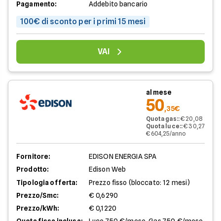
Pagamento:
Addebito bancario
100€ di sconto per i primi 15 mesi
VAI
al mese
50
,35€
Quota gas:
:
€ 20,08
Quota luce:
:
€ 30,27
€ 604,25/anno
Fornitore:
EDISON ENERGIA SPA
Prodotto:
Edison Web
Tipologia offerta:
Prezzo fisso (bloccato: 12 mesi)
Prezzo/Smc:
€ 0,6290
Prezzo/kWh:
€ 0,1220