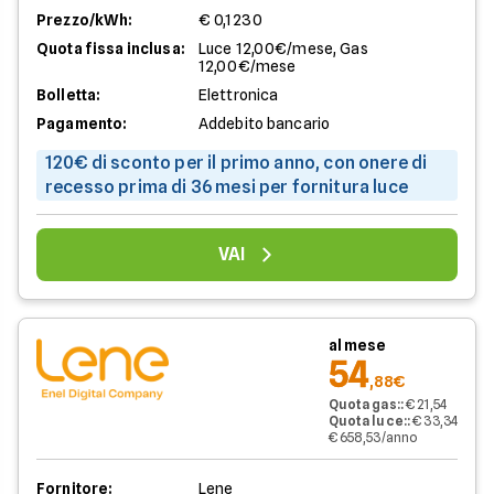
Prezzo/kWh:
€ 0,1230
Quota fissa inclusa:
Luce 12,00€/mese, Gas
12,00€/mese
Bolletta:
Elettronica
Pagamento:
Addebito bancario
120€ di sconto per il primo anno, con onere di
recesso prima di 36 mesi per fornitura luce
VAI
al mese
54
,88€
Quota gas:
:
€ 21,54
Quota luce:
:
€ 33,34
€ 658,53/anno
Fornitore:
Lene