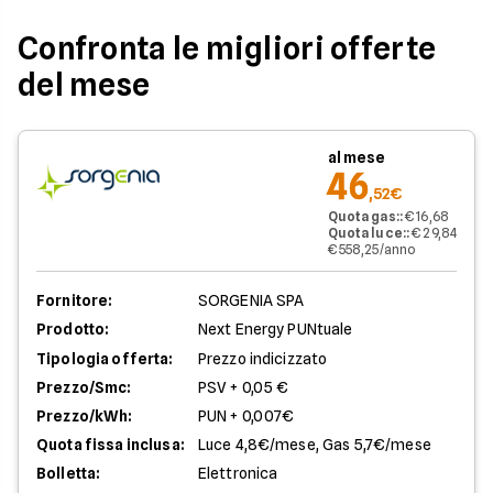
Confronta le migliori offerte
del mese
al mese
46
,52€
Quota gas:
:
€ 16,68
Quota luce:
:
€ 29,84
€ 558,25/anno
Fornitore:
SORGENIA SPA
Prodotto:
Next Energy PUNtuale
Tipologia offerta:
Prezzo indicizzato
Prezzo/Smc:
PSV + 0,05 €
Prezzo/kWh:
PUN + 0,007€
Quota fissa inclusa:
Luce 4,8€/mese, Gas 5,7€/mese
Bolletta:
Elettronica