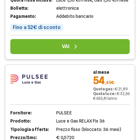
Quota fissa inclusa:
Luce 7,50 €/mese, Gas 7,50 €/mese
Bolletta:
elettronica
Pagamento:
Addebito bancario
Fino a 52€ di sconto
VAI
al mese
54
,45€
Quota gas:
:
€ 21,89
Quota luce:
:
€ 32,56
€ 653,41/anno
Fornitore:
PULSEE
Prodotto:
Luce e Gas RELAX Fix 36
Tipologia offerta:
Prezzo fisso (bloccato: 36 mesi)
Prezzo/Smc:
€ 0,5720