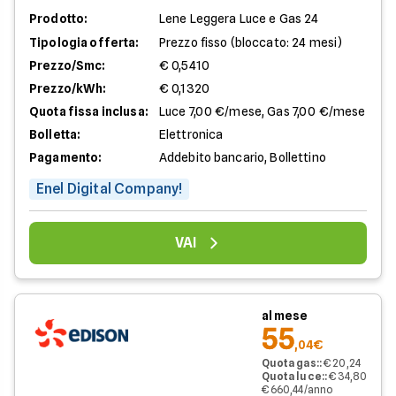
Prodotto:
Lene Leggera Luce e Gas 24
Tipologia offerta:
Prezzo fisso (bloccato: 24 mesi)
Prezzo/Smc:
€ 0,5410
Prezzo/kWh:
€ 0,1320
Quota fissa inclusa:
Luce 7,00 €/mese, Gas 7,00 €/mese
Bolletta:
Elettronica
Pagamento:
Addebito bancario, Bollettino
Enel Digital Company!
VAI
al mese
55
,04€
Quota gas:
:
€ 20,24
Quota luce:
:
€ 34,80
€ 660,44/anno