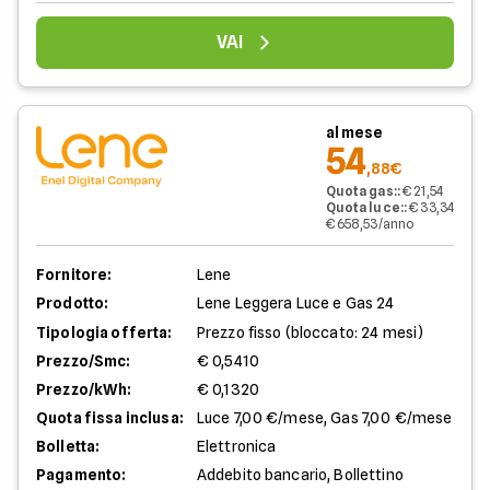
VAI
al mese
54
,88€
Quota gas:
:
€ 21,54
Quota luce:
:
€ 33,34
€ 658,53/anno
Fornitore:
Lene
Prodotto:
Lene Leggera Luce e Gas 24
Tipologia offerta:
Prezzo fisso (bloccato: 24 mesi)
Prezzo/Smc:
€ 0,5410
Prezzo/kWh:
€ 0,1320
Quota fissa inclusa:
Luce 7,00 €/mese, Gas 7,00 €/mese
Bolletta:
Elettronica
Pagamento:
Addebito bancario, Bollettino