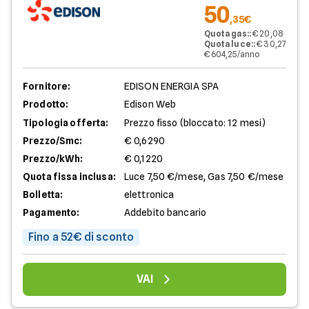
50
,35€
Quota gas:
:
€ 20,08
Quota luce:
:
€ 30,27
€ 604,25/anno
Fornitore:
EDISON ENERGIA SPA
Prodotto:
Edison Web
Tipologia offerta:
Prezzo fisso (bloccato: 12 mesi)
Prezzo/Smc:
€ 0,6290
Prezzo/kWh:
€ 0,1220
Quota fissa inclusa:
Luce 7,50 €/mese, Gas 7,50 €/mese
Bolletta:
elettronica
Pagamento:
Addebito bancario
Fino a 52€ di sconto
VAI