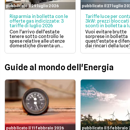
pubblicato il 29 luglio 2026
pubblicato il 27 luglio 2
Risparmia in bolletta con le
Tariffe luce per cont
offerte gas indicizzate: 3
3kW: prezzi bloccati
tariffe di luglio 2026
sconti in bolletta a l
2026
Con l'arrivo dell'estate
Vuoi evitare brutte
tenere sotto controllo le
sorprese in bolletta
spese relative alle utenze
quest'estate e difen
domestiche diventa un
dai rincari della luce
aspetto fondamentale per
luglio 2026 ci sono d
la pianificazione del bilancio
offerte con prezzo
familiare. Scegliere una
bloccato per un anno
soluzione a prezzo variabile
aiutano a tenere so
Guide al mondo dell'Energia
consente di agganciare la
controllo le spese di
propria bolletta
Scopri la soluzione p
all'andamento aggiornato
conveniente per te t
del mercato dell'energia
quelle proposte da E
naturale.
Illumia e Ajò Energia
risparmiare fin da su
pubblicato il 11 febbraio 2026
pubblicato il 5 febbraio