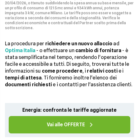
20/04/2026, ottenuto suddividendo la spesa annua su base mensile, per
un profilo di consumo di 121 Smc annui e 934 kWh annui, potenza
impegnata 3 kW, comune Milano. Le tariffe possono essere soggette a
variazione a seconda dei consumi e della stagionalità. Verifica le
condizioni economiche e contrattuali del Partner scelto prima della
sottoscrizione.
La procedura per
richiedere un nuovo allaccio
ad
Optima Italia
- o effettuare un
cambio di fornitura
- è
stata semplificata nel tempo, rendendo l'operazione
facile e accessibile a tutti. Di seguito, troverai tutte le
informazioni su
come procedere
, i
relativi costi
e i
tempi di attesa
. Ti forniremo inoltre l'elenco dei
documenti richiesti
e i contatti per l'assistenza clienti.
Energia: confronta le tariffe aggiornate
Vai alle OFFERTE