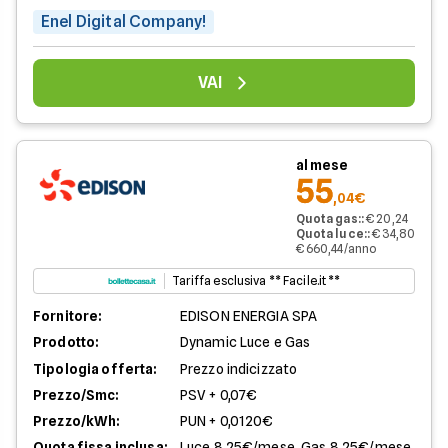
Enel Digital Company!
VAI
al mese
55
,04€
Quota gas:
:
€ 20,24
Quota luce:
:
€ 34,80
€ 660,44/anno
Tariffa esclusiva ** Facile.it **
Fornitore:
EDISON ENERGIA SPA
Prodotto:
Dynamic Luce e Gas
Tipologia offerta:
Prezzo indicizzato
Prezzo/Smc:
PSV + 0,07€
Prezzo/kWh:
PUN + 0,0120€
Quota fissa inclusa:
Luce 8,25€/mese, Gas 8,25€/mese