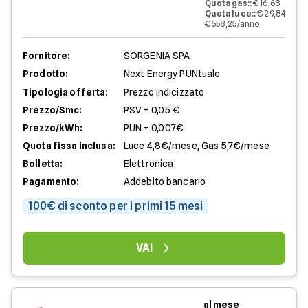
Quota gas:
:
€ 16,68
Quota luce:
:
€ 29,84
€ 558,25/anno
Fornitore:
SORGENIA SPA
Prodotto:
Next Energy PUNtuale
Tipologia offerta:
Prezzo indicizzato
Prezzo/Smc:
PSV + 0,05 €
Prezzo/kWh:
PUN + 0,007€
Quota fissa inclusa:
Luce 4,8€/mese, Gas 5,7€/mese
Bolletta:
Elettronica
Pagamento:
Addebito bancario
100€ di sconto per i primi 15 mesi
VAI
al mese