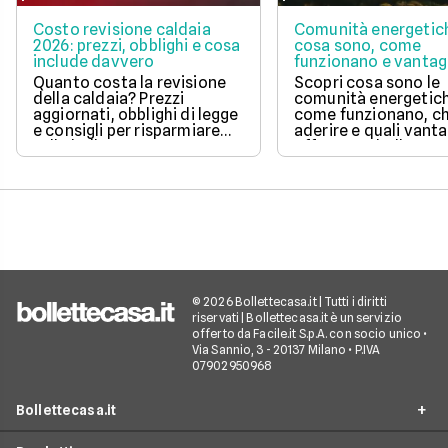
Costo revisione caldaia
Comunità energetic
2026: prezzi, obblighi e cosa
cosa sono, come
include davvero
funzionano e vantag
Quanto costa la revisione
Scopri cosa sono le
della caldaia? Prezzi
comunità energetic
aggiornati, obblighi di legge
come funzionano, ch
e consigli per risparmiare
aderire e quali vanta
sulla bolletta gas.
offrono su bolletta 
sostenibilità.
© 2026 Bollettecasa.it | Tutti i diritti
riservati | Bollettecasa.it è un servizio
offerto da Facile.it S.p.A. con socio unico •
Via Sannio, 3 - 20137 Milano • P.IVA
07902950968
Bollettecasa.it