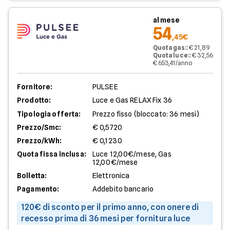
al mese
54
,45€
Quota gas:
:
€ 21,89
Quota luce:
:
€ 32,56
€ 653,41/anno
Fornitore:
PULSEE
Prodotto:
Luce e Gas RELAX Fix 36
Tipologia offerta:
Prezzo fisso (bloccato: 36 mesi)
Prezzo/Smc:
€ 0,5720
Prezzo/kWh:
€ 0,1230
Quota fissa inclusa:
Luce 12,00€/mese, Gas
12,00€/mese
Bolletta:
Elettronica
Pagamento:
Addebito bancario
120€ di sconto per il primo anno, con onere di
recesso prima di 36 mesi per fornitura luce