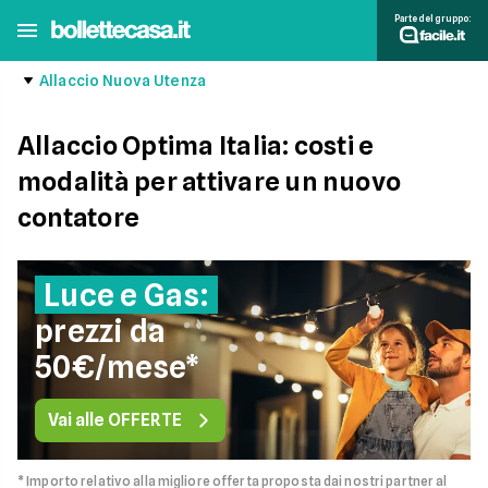
Parte del gruppo:
Allaccio Nuova Utenza
Allaccio Optima Italia: costi e
modalità per attivare un nuovo
contatore
Luce e Gas:
prezzi da
50€/mese*
Vai alle OFFERTE
* Importo relativo alla migliore offerta proposta dai nostri partner al