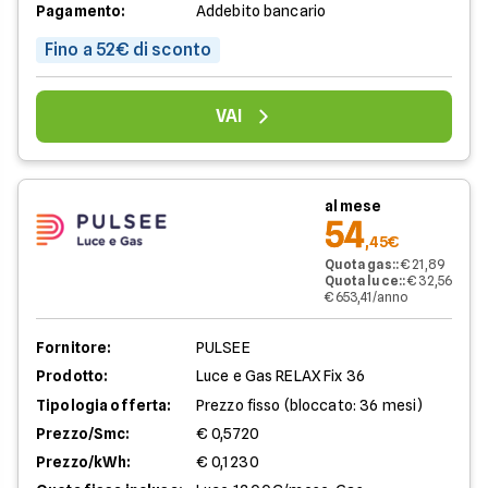
Pagamento:
Addebito bancario
Fino a 52€ di sconto
VAI
al mese
54
,45€
Quota gas:
:
€ 21,89
Quota luce:
:
€ 32,56
€ 653,41/anno
Fornitore:
PULSEE
Prodotto:
Luce e Gas RELAX Fix 36
Tipologia offerta:
Prezzo fisso (bloccato: 36 mesi)
Prezzo/Smc:
€ 0,5720
Prezzo/kWh:
€ 0,1230