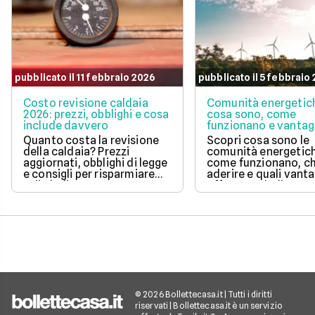
pubblicato il 11 febbraio 2026
pubblicato il 5 febbraio
Costo revisione caldaia
Comunità energetic
2026: prezzi, obblighi e cosa
cosa sono, come
include davvero
funzionano e vantag
Quanto costa la revisione
Scopri cosa sono le
della caldaia? Prezzi
comunità energetic
aggiornati, obblighi di legge
come funzionano, ch
e consigli per risparmiare
aderire e quali vanta
sulla bolletta gas.
offrono su bolletta 
sostenibilità.
© 2026 Bollettecasa.it | Tutti i diritti
riservati | Bollettecasa.it è un servizio