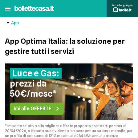
Parte del gruppo:
App
App Optima Italia: la soluzione per
gestire tutti i servizi
Luce e Gas:
prezzi da
50€/mese*
Vai alle OFFERTE
* Importo relativo alla migliore offerta proposta dai nostri partner al
20/04/2026, ottenuto suddividendo la spesa annua su base mensile, per
un profilo di consumo di 121 Smc annui e 934 kWh annui, potenza