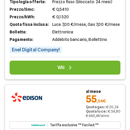
Tipologia offerta:
Prezzo fisso (bloccato: 24 mesi)
Prezzo/Smc:
€ 0,5410
Prezzo/kWh:
€ 0,1320
Quota fissa inclusa:
Luce 7,00 €/mese, Gas 7,00 €/mese
Bolletta:
Elettronica
Pagamento:
Addebito bancario, Bollettino
Enel Digital Company!
VAI
al mese
55
,04€
Quota gas:
:
€ 20,24
Quota luce:
:
€ 34,80
€ 660,44/anno
Tariffa esclusiva ** Facile.it **