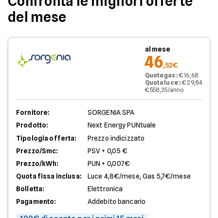
Confronta le migliori offerte
del mese
al mese
46
,52€
Quota gas:
:
€ 16,68
Quota luce:
:
€ 29,84
€ 558,25/anno
Fornitore:
SORGENIA SPA
Prodotto:
Next Energy PUNtuale
Tipologia offerta:
Prezzo indicizzato
Prezzo/Smc:
PSV + 0,05 €
Prezzo/kWh:
PUN + 0,007€
Quota fissa inclusa:
Luce 4,8€/mese, Gas 5,7€/mese
Bolletta:
Elettronica
Pagamento:
Addebito bancario