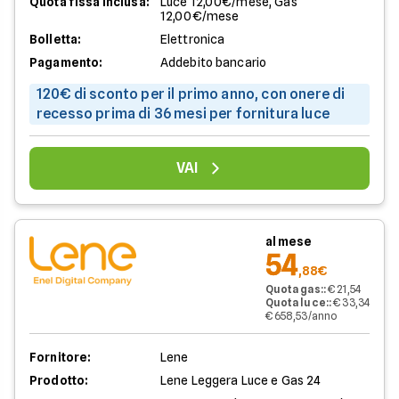
Quota fissa inclusa:
Luce 12,00€/mese, Gas
12,00€/mese
Bolletta:
Elettronica
Pagamento:
Addebito bancario
120€ di sconto per il primo anno, con onere di
recesso prima di 36 mesi per fornitura luce
VAI
al mese
54
,88€
Quota gas:
:
€ 21,54
Quota luce:
:
€ 33,34
€ 658,53/anno
Fornitore:
Lene
Prodotto:
Lene Leggera Luce e Gas 24