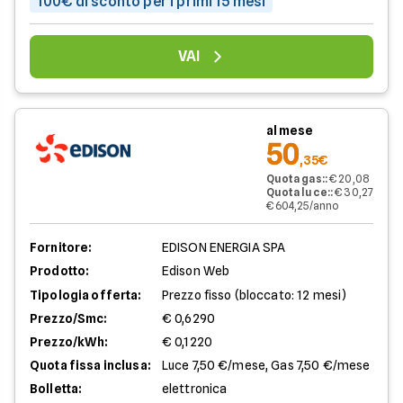
100€ di sconto per i primi 15 mesi
VAI
al mese
50
,35€
Quota gas:
:
€ 20,08
Quota luce:
:
€ 30,27
€ 604,25/anno
Fornitore:
EDISON ENERGIA SPA
Prodotto:
Edison Web
Tipologia offerta:
Prezzo fisso (bloccato: 12 mesi)
Prezzo/Smc:
€ 0,6290
Prezzo/kWh:
€ 0,1220
Quota fissa inclusa:
Luce 7,50 €/mese, Gas 7,50 €/mese
Bolletta:
elettronica