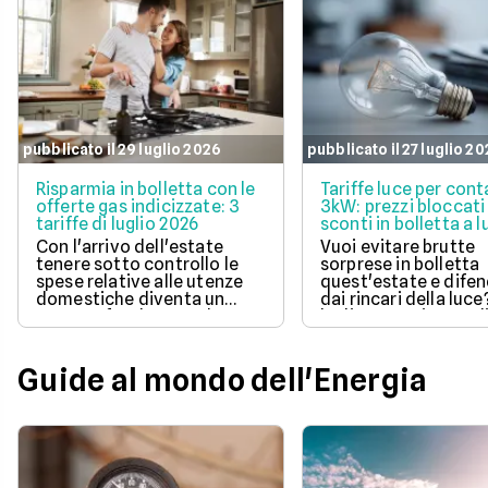
pubblicato il 29 luglio 2026
pubblicato il 27 luglio 2
Risparmia in bolletta con le
Tariffe luce per cont
offerte gas indicizzate: 3
3kW: prezzi bloccati
tariffe di luglio 2026
sconti in bolletta a l
2026
Con l'arrivo dell'estate
Vuoi evitare brutte
tenere sotto controllo le
sorprese in bolletta
spese relative alle utenze
quest'estate e difen
domestiche diventa un
dai rincari della luce
aspetto fondamentale per
luglio 2026 ci sono d
la pianificazione del bilancio
offerte con prezzo
familiare. Scegliere una
bloccato per un anno
soluzione a prezzo variabile
aiutano a tenere so
Guide al mondo dell'Energia
consente di agganciare la
controllo le spese di
propria bolletta
Scopri la soluzione p
all'andamento aggiornato
conveniente per te t
del mercato dell'energia
quelle proposte da E
naturale.
Illumia e Ajò Energia
risparmiare fin da su