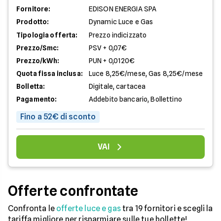
Fornitore:
EDISON ENERGIA SPA
Prodotto:
Dynamic Luce e Gas
Tipologia offerta:
Prezzo indicizzato
Prezzo/Smc:
PSV + 0,07€
Prezzo/kWh:
PUN + 0,0120€
Quota fissa inclusa:
Luce 8,25€/mese, Gas 8,25€/mese
Bolletta:
Digitale, cartacea
Pagamento:
Addebito bancario, Bollettino
Fino a 52€ di sconto
VAI
Offerte confrontate
Confronta le
offerte luce e gas
tra 19 fornitori e scegli la
tariffa migliore per risparmiare sulle tue bollette!