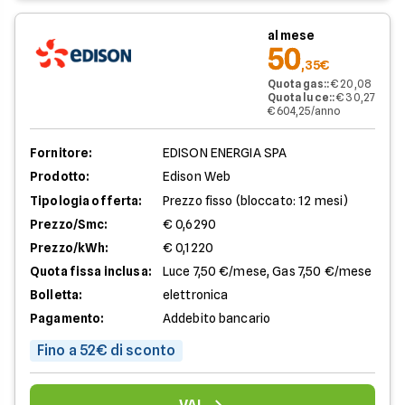
al mese
50
,35€
Quota gas:
:
€ 20,08
Quota luce:
:
€ 30,27
€ 604,25/anno
Fornitore:
EDISON ENERGIA SPA
Prodotto:
Edison Web
Tipologia offerta:
Prezzo fisso (bloccato: 12 mesi)
Prezzo/Smc:
€ 0,6290
Prezzo/kWh:
€ 0,1220
Quota fissa inclusa:
Luce 7,50 €/mese, Gas 7,50 €/mese
Bolletta:
elettronica
Pagamento:
Addebito bancario
Fino a 52€ di sconto