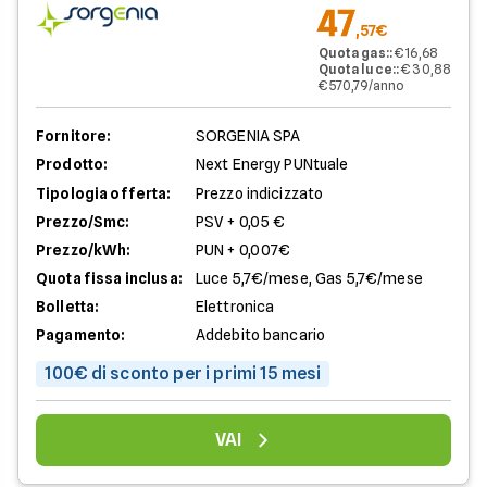
47
,57€
Quota gas:
:
€ 16,68
Quota luce:
:
€ 30,88
€ 570,79/anno
Fornitore:
SORGENIA SPA
Prodotto:
Next Energy PUNtuale
Tipologia offerta:
Prezzo indicizzato
Prezzo/Smc:
PSV + 0,05 €
Prezzo/kWh:
PUN + 0,007€
Quota fissa inclusa:
Luce 5,7€/mese, Gas 5,7€/mese
Bolletta:
Elettronica
Pagamento:
Addebito bancario
100€ di sconto per i primi 15 mesi
VAI