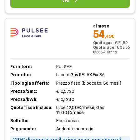
VAI
al mese
54
,45€
Quota gas:
:
€ 21,89
Quota luce:
:
€ 32,56
€ 653,41/anno
Fornitore:
PULSEE
Prodotto:
Luce e Gas RELAX Fix 36
Tipologia offerta:
Prezzo fisso (bloccato: 36 mesi)
Prezzo/Smc:
€ 0,5720
Prezzo/kWh:
€ 0,1230
Quota fissa inclusa:
Luce 12,00€/mese, Gas
12,00€/mese
Bolletta:
Elettronica
Pagamento:
Addebito bancario
120€ di sconto per il primo anno, con onere di