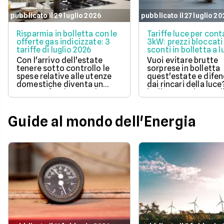
pubblicato il 29 luglio 2026
pubblicato il 27 luglio 2
Risparmia in bolletta con le
Tariffe luce per cont
offerte gas indicizzate: 3
3kW: prezzi bloccati
tariffe di luglio 2026
sconti in bolletta a l
2026
Con l'arrivo dell'estate
Vuoi evitare brutte
tenere sotto controllo le
sorprese in bolletta
spese relative alle utenze
quest'estate e difen
domestiche diventa un
dai rincari della luce
aspetto fondamentale per
luglio 2026 ci sono d
la pianificazione del bilancio
offerte con prezzo
familiare. Scegliere una
bloccato per un anno
soluzione a prezzo variabile
aiutano a tenere so
Guide al mondo dell'Energia
consente di agganciare la
controllo le spese di
propria bolletta
Scopri la soluzione p
all'andamento aggiornato
conveniente per te t
del mercato dell'energia
quelle proposte da E
naturale.
Illumia e Ajò Energia
risparmiare fin da su