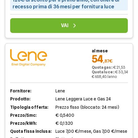
recesso prima di 36 mesi per fornitura luce
VAI
al mese
54
,87€
Quota gas:
:
€ 21,53
Quota luce:
:
€ 33,34
€ 658,40/anno
Fornitore:
Lene
Prodotto:
Lene Leggera Luce e Gas 24
Tipologia offerta:
Prezzo fisso (bloccato: 24 mesi)
Prezzo/Smc:
€ 0,5400
Prezzo/kWh:
€ 0,1320
Quota fissa inclusa:
Luce 7,00 €/mese, Gas 7,00 €/mese