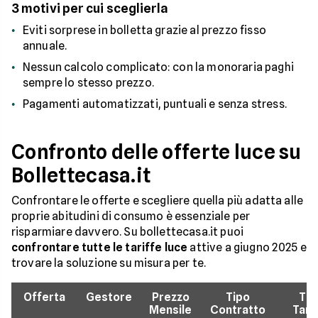
3 motivi per cui sceglierla
Eviti sorprese in bolletta grazie al prezzo fisso
annuale.
Nessun calcolo complicato: con la monoraria paghi
sempre lo stesso prezzo.
Pagamenti automatizzati, puntuali e senza stress.
Confronto delle offerte luce su
Bollettecasa.it
Confrontare le offerte e scegliere quella più adatta alle
proprie abitudini di consumo è essenziale per
risparmiare davvero. Su bollettecasa.it puoi
confrontare tutte le tariffe luce
attive a giugno 2025 e
trovare la soluzione su misura per te.
Offerta
Gestore
Prezzo
Tipo
Tip
Mensile
Contratto
Tari