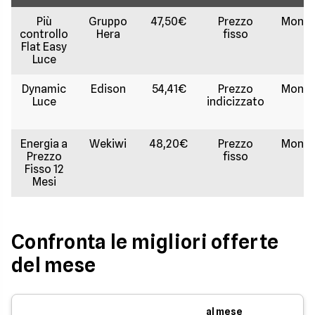
Più
Gruppo
47,50€
Prezzo
Monor
controllo
Hera
fisso
Flat Easy
Luce
Dynamic
Edison
54,41€
Prezzo
Monor
Luce
indicizzato
Energia a
Wekiwi
48,20€
Prezzo
Monor
Prezzo
fisso
Fisso 12
Mesi
Confronta le migliori offerte
del mese
al mese