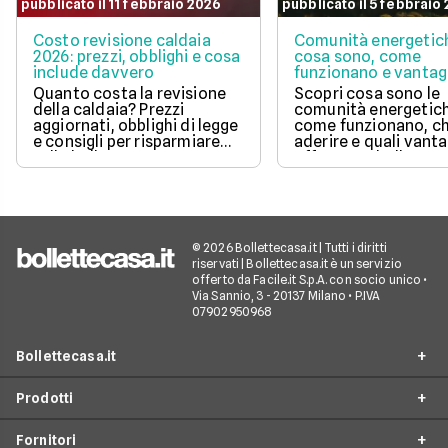
pubblicato il 11 febbraio 2026
pubblicato il 5 febbraio
Costo revisione caldaia
Comunità energetic
2026: prezzi, obblighi e cosa
cosa sono, come
include davvero
funzionano e vantag
Quanto costa la revisione
Scopri cosa sono le
della caldaia? Prezzi
comunità energetic
aggiornati, obblighi di legge
come funzionano, ch
e consigli per risparmiare
aderire e quali vanta
sulla bolletta gas.
offrono su bolletta 
sostenibilità.
© 2026 Bollettecasa.it | Tutti i diritti
riservati | Bollettecasa.it è un servizio
offerto da Facile.it S.p.A. con socio unico •
Via Sannio, 3 - 20137 Milano • P.IVA
07902950968
Bollettecasa.it
Prodotti
Chi siamo
Fornitori
Contatti