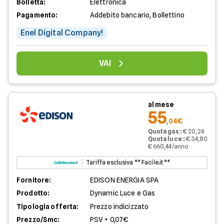
Bolletta:
Elettronica
Pagamento:
Addebito bancario, Bollettino
Enel Digital Company!
VAI
al mese
55
,04€
Quota gas:
:
€ 20,24
Quota luce:
:
€ 34,80
€ 660,44/anno
Tariffa esclusiva ** Facile.it **
Fornitore:
EDISON ENERGIA SPA
Prodotto:
Dynamic Luce e Gas
Tipologia offerta:
Prezzo indicizzato
Prezzo/Smc:
PSV + 0,07€